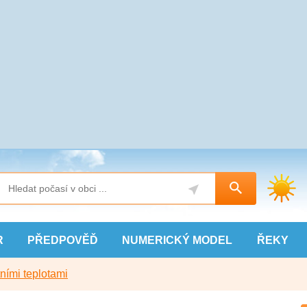
R
PŘEDPOVĚĎ
NUMERICKÝ
MODEL
ŘEKY
ními teplotami