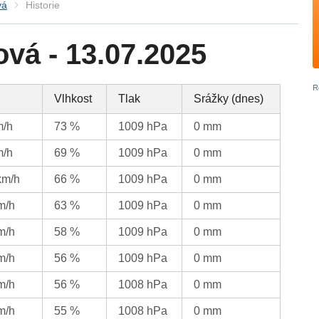
vá
Historie
vá - 13.07.2025
Vlhkost
Tlak
Srážky (dnes)
m/h
73 %
1009 hPa
0 mm
m/h
69 %
1009 hPa
0 mm
km/h
66 %
1009 hPa
0 mm
m/h
63 %
1009 hPa
0 mm
m/h
58 %
1009 hPa
0 mm
m/h
56 %
1009 hPa
0 mm
m/h
56 %
1008 hPa
0 mm
m/h
55 %
1008 hPa
0 mm