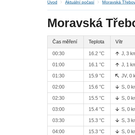
Úvod
Aktuální počasí
Moravská Třebo
Moravská Třebo
Čas měření
Teplota
Vítr
00:30
16.2 °C
J, 3 k
01:00
16.1 °C
J, 1 k
01:30
15.9 °C
JV, 0 
02:00
15.6 °C
S, 0 k
02:30
15.5 °C
S, 0 k
03:00
15.4 °C
S, 0 k
03:30
15.3 °C
S, 3 k
04:00
15.3 °C
S, 0 k