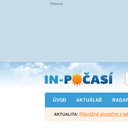
Přejít
na
hlavní
obsah
ÚVOD
AKTUÁLNĚ
RADA
Převážně slunečno s let
AKTUALITA: