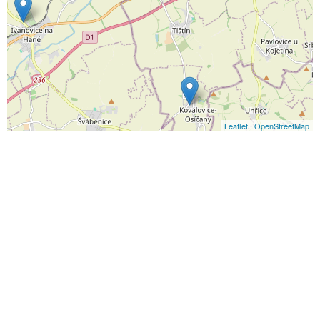
Leaflet
|
OpenStreetMap