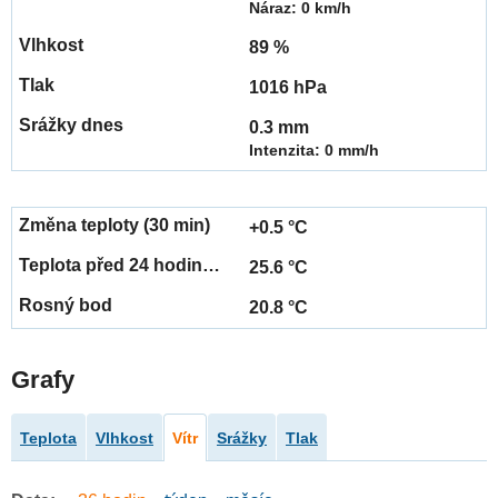
Náraz: 0 km/h
89 %
1016 hPa
0.3 mm
Intenzita: 0 mm/h
+0.5 °C
25.6 °C
20.8 °C
Grafy
Teplota
Vlhkost
Vítr
Srážky
Tlak