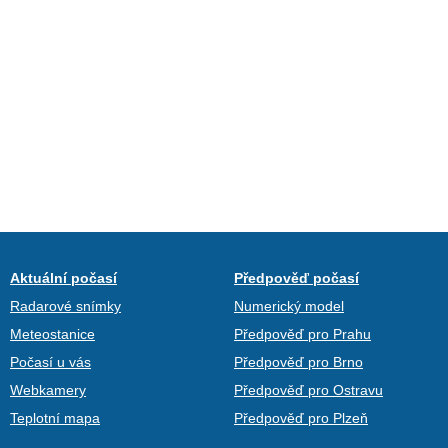
Aktuální počasí
Předpověď počasí
Radarové snímky
Numerický model
Meteostanice
Předpověď pro Prahu
Počasí u vás
Předpověď pro Brno
Webkamery
Předpověď pro Ostravu
Teplotní mapa
Předpověď pro Plzeň