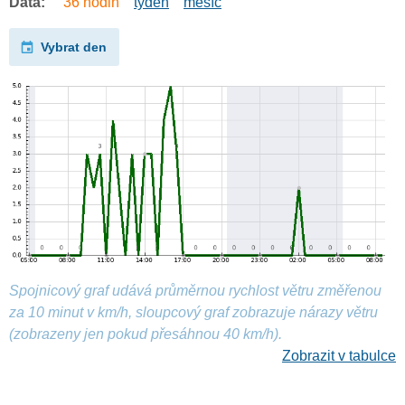
Data:
36 hodin
týden
měsíc
Vybrat den
Spojnicový graf udává průměrnou rychlost větru změřenou
za 10 minut v km/h, sloupcový graf zobrazuje nárazy větru
(zobrazeny jen pokud přesáhnou 40 km/h).
Zobrazit v tabulce