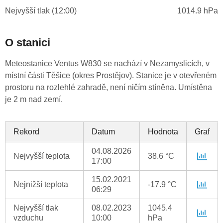
Nejvyšší tlak (12:00)
1014.9 hPa
O stanici
Meteostanice Ventus W830 se nachází v Nezamyslicích, v
místní části Těšice (okres Prostějov). Stanice je v otevřeném
prostoru na rozlehlé zahradě, není ničím stíněna. Umístěna
je 2 m nad zemí.
Rekord
Datum
Hodnota
Graf
04.08.2026
Nejvyšší teplota
38.6 °C
17:00
15.02.2021
Nejnižší teplota
-17.9 °C
06:29
Nejvyšší tlak
08.02.2023
1045.4
vzduchu
10:00
hPa