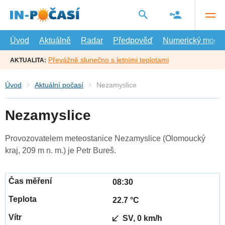
Přejít
na
hlavní
obsah
Úvod
Aktuálně
Radar
Předpověď
Numerický model
Převážně slunečno s letními teplotami
AKTUALITA:
Úvod
Aktuální počasí
Nezamyslice
Nezamyslice
Provozovatelem meteostanice Nezamyslice (Olomoucký
kraj, 209 m n. m.) je Petr Bureš.
08:30
22.7 °C
SV, 0 km/h