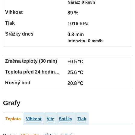
Náraz: 0 km/h
89 %
1016 hPa
0.3 mm
Intenzita: 0 mm/h
+0.5 °C
25.6 °C
20.8 °C
Grafy
Teplota
Vlhkost
Vítr
Srážky
Tlak