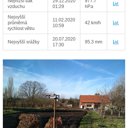
Nejnižší tlak
29.12.2020
977.7
vzduchu
01:29
hPa
Nejvyšší
11.02.2020
průměrná
42 km/h
10:59
rychlost větru
20.07.2020
Nejvyšší srážky
95.3 mm
17:30