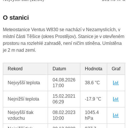
O stanici
Meteostanice Ventus W830 se nachází v Nezamyslicích, v
místní části Těšice (okres Prostějov). Stanice je v otevřeném
prostoru na rozlehlé zahradě, není ničím stíněna. Umístěna
je 2 m nad zemí.
Rekord
Datum
Hodnota
Graf
04.08.2026
Nejvyšší teplota
38.6 °C
17:00
15.02.2021
Nejnižší teplota
-17.9 °C
06:29
Nejvyšší tlak
08.02.2023
1045.4
vzduchu
10:00
hPa