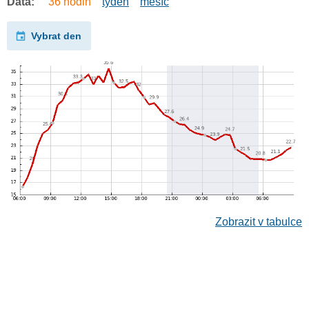
Data:
36 hodin
týden
měsíc
Vybrat den
Zobrazit v tabulce