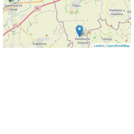
Leaflet
|
OpenStreetMap