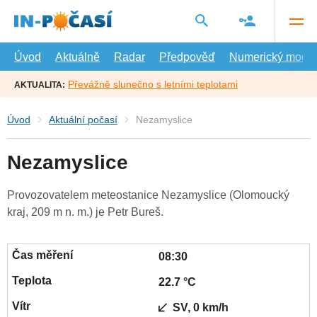
Přejít
na
hlavní
obsah
Úvod
Aktuálně
Radar
Předpověď
Numerický model
Převážně slunečno s letními teplotami
AKTUALITA:
Úvod
Aktuální počasí
Nezamyslice
Nezamyslice
Provozovatelem meteostanice Nezamyslice (Olomoucký
kraj, 209 m n. m.) je Petr Bureš.
08:30
22.7 °C
SV, 0 km/h