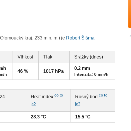
lomoucký kraj, 233 m n. m.) je
Robert Šišma
.
Vlhkost
Tlak
Srážky (dnes)
m/h
0.2 mm
46 %
1017 hPa
km/h
Intenzita: 0 mm/h
co to
co to
 24
Heat index
Rosný bod
je?
je?
28.3 °C
15.5 °C