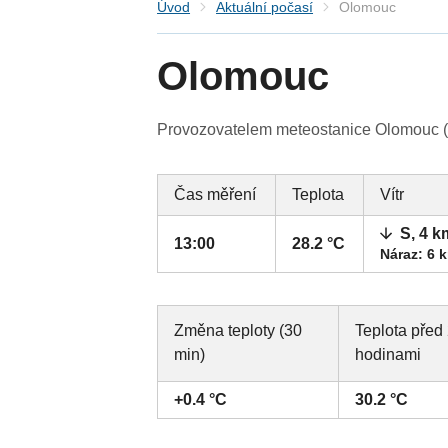
Úvod
Aktuální počasí
Olomouc
Olomouc
Provozovatelem meteostanice Olomouc (O
Čas měření
Teplota
Vítr
S, 4 k
13:00
28.2 °C
Náraz: 6 
Změna teploty (30
Teplota před
min)
hodinami
+0.4 °C
30.2 °C