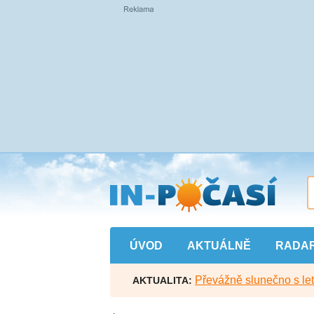
Přejít
na
hlavní
obsah
ÚVOD
AKTUÁLNĚ
RADA
Převážně slunečno s let
AKTUALITA: