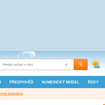
R
PŘEDPOVĚĎ
NUMERICKÝ
MODEL
ŘEKY
ními teplotami