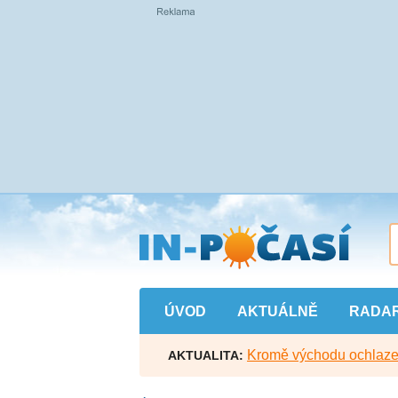
Přejít
na
hlavní
obsah
ÚVOD
AKTUÁLNĚ
RADA
Kromě východu ochlazen
AKTUALITA: