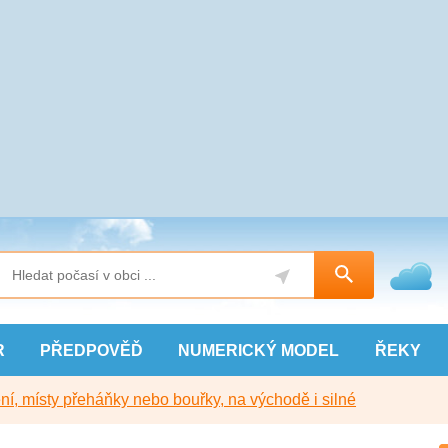
R
PŘEDPOVĚĎ
NUMERICKÝ
MODEL
ŘEKY
í, místy přeháňky nebo bouřky, na východě i silné