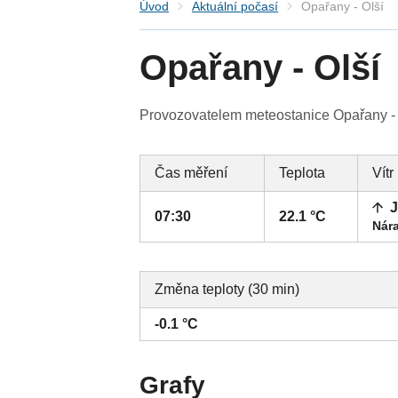
Úvod
Aktuální počasí
Opařany - Olší
Opařany - Olší
Provozovatelem meteostanice Opařany - O
Čas měření
Teplota
Vítr
J
07:30
22.1 °C
Nára
Změna teploty (30 min)
-0.1 °C
Grafy