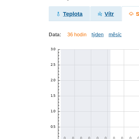
Teplota
Vítr
Data:
36 hodin
týden
měsíc