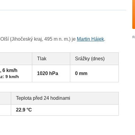
lší (Jihočeský kraj, 495 m n. m.) je
Martin Hájek
.
Tlak
Srážky (dnes)
, 6 km/h
1020 hPa
0 mm
z: 9 km/h
Teplota před 24 hodinami
22.9 °C