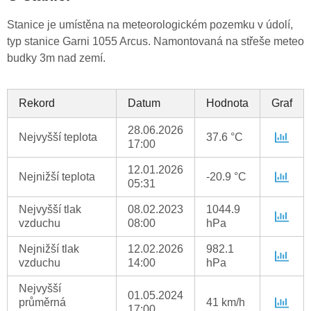
Stanice je umístěna na meteorologickém pozemku v údolí,
typ stanice Garni 1055 Arcus. Namontovaná na střeše meteo
budky 3m nad zemí.
Rekord
Datum
Hodnota
Graf
28.06.2026
Nejvyšší teplota
37.6 °C
17:00
12.01.2026
Nejnižší teplota
-20.9 °C
05:31
Nejvyšší tlak
08.02.2023
1044.9
vzduchu
08:00
hPa
Nejnižší tlak
12.02.2026
982.1
vzduchu
14:00
hPa
Nejvyšší
01.05.2024
průměrná
41 km/h
17:00