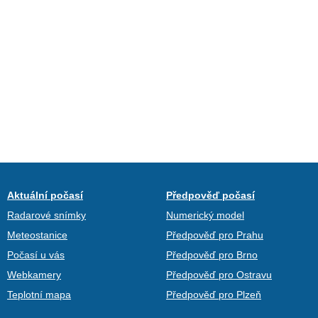
Aktuální počasí
Předpověď počasí
Radarové snímky
Numerický model
Meteostanice
Předpověď pro Prahu
Počasí u vás
Předpověď pro Brno
Webkamery
Předpověď pro Ostravu
Teplotní mapa
Předpověď pro Plzeň