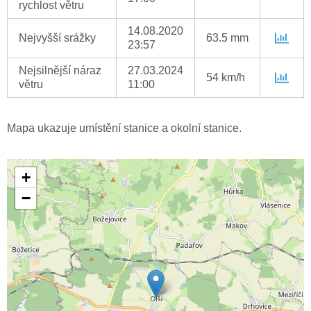
rychlost větru
14.08.2020
Nejvyšší srážky
63.5 mm
23:57
Nejsilnější náraz
27.03.2024
54 km/h
větru
11:00
Mapa ukazuje umístění stanice a okolní stanice.
+
−