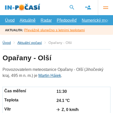
Přejít
na
hlavní
obsah
Úvod
Aktuálně
Radar
Předpověď
Numerický model
Převážně slunečno s letními teplotami
AKTUALITA:
Úvod
Aktuální počasí
Opařany - Olší
Opařany - Olší
Provozovatelem meteostanice Opařany - Olší (Jihočeský
kraj, 495 m n. m.) je
Martin Hájek
.
11:30
24.1 °C
Z, 0 km/h