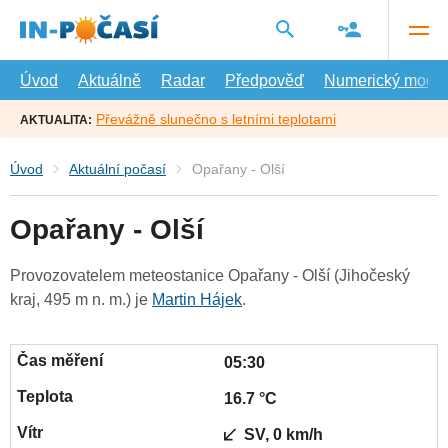
Přejít
na
hlavní
obsah
Úvod
Aktuálně
Radar
Předpověď
Numerický model
Převážně slunečno s letními teplotami
AKTUALITA:
Úvod
Aktuální počasí
Opařany - Olší
Opařany - Olší
Provozovatelem meteostanice Opařany - Olší (Jihočeský
kraj, 495 m n. m.) je
Martin Hájek
.
05:30
16.7 °C
SV, 0 km/h