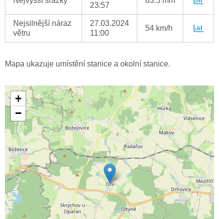
Nejvyšší srážky
63.5 mm
23:57
Nejsilnější náraz
27.03.2024
54 km/h
větru
11:00
Mapa ukazuje umístění stanice a okolní stanice.
+
−