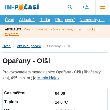
Přejít
na
hlavní
obsah
Úvod
Aktuálně
Radar
Předpověď
Numerický model
Víkend bude slunečný s letními, zítra i tropickými
AKTUALITA:
teplotami
Úvod
Aktuální počasí
Opařany - Olší
Opařany - Olší
Provozovatelem meteostanice Opařany - Olší (Jihočeský
kraj, 495 m n. m.) je
Martin Hájek
.
04:00
14.8 °C