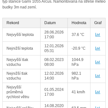
typ stanice Garni 1055 Arcus. Namontovaná na střeše meteo
budky 3m nad zemí.
Rekord
Datum
Hodnota
Graf
28.06.2026
Nejvyšší teplota
37.6 °C
17:00
12.01.2026
Nejnižší teplota
-20.9 °C
05:31
Nejvyšší tlak
08.02.2023
1044.9
vzduchu
08:00
hPa
Nejnižší tlak
12.02.2026
982.1
vzduchu
14:00
hPa
Nejvyšší
01.05.2024
průměrná
41 km/h
17:00
rychlost větru
14.08.2020