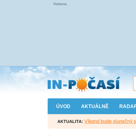
Přejít
na
hlavní
obsah
ÚVOD
AKTUÁLNĚ
RADA
Víkend bude slunečný s l
AKTUALITA: