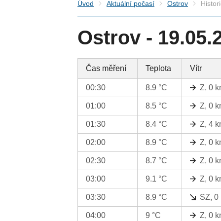
Úvod
Aktuální počasí
Ostrov
Histor
Ostrov - 19.05.
Čas měření
Teplota
Vítr
00:30
8.9 °C
Z, 0 
01:00
8.5 °C
Z, 0 
01:30
8.4 °C
Z, 4 
02:00
8.9 °C
Z, 0 
02:30
8.7 °C
Z, 0 
03:00
9.1 °C
Z, 0 
03:30
8.9 °C
SZ, 0
04:00
9 °C
Z, 0 