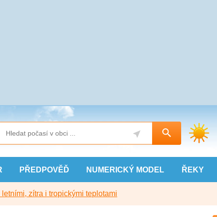
R
PŘEDPOVĚĎ
NUMERICKÝ
MODEL
ŘEKY
etními, zítra i tropickými teplotami