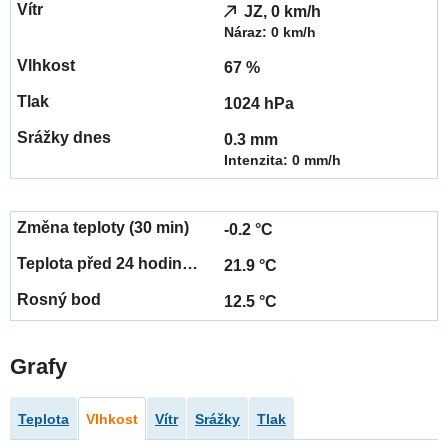
JZ, 0 km/h
Náraz: 0 km/h
67 %
1024 hPa
0.3 mm
Intenzita: 0 mm/h
-0.2 °C
21.9 °C
12.5 °C
Grafy
Teplota
Vlhkost
Vítr
Srážky
Tlak