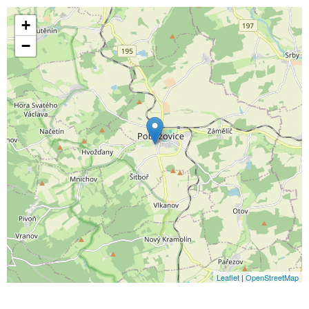
+
−
Leaflet
|
OpenStreetMap