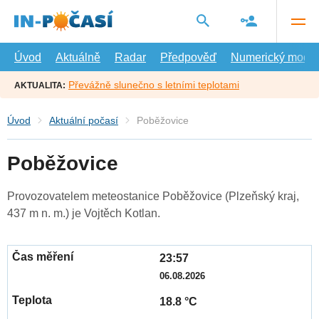
Přejít
na
hlavní
obsah
Úvod
Aktuálně
Radar
Předpověď
Numerický model
Převážně slunečno s letními teplotami
AKTUALITA:
Úvod
Aktuální počasí
Poběžovice
Poběžovice
Provozovatelem meteostanice Poběžovice (Plzeňský kraj,
437 m n. m.) je Vojtěch Kotlan.
23:57
06.08.2026
18.8 °C