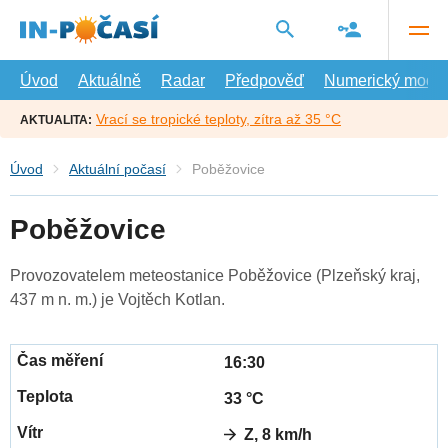
Přejít
na
hlavní
obsah
Úvod
Aktuálně
Radar
Předpověď
Numerický model
Vrací se tropické teploty, zítra až 35 °C
AKTUALITA:
Úvod
Aktuální počasí
Poběžovice
Poběžovice
Provozovatelem meteostanice Poběžovice (Plzeňský kraj,
437 m n. m.) je Vojtěch Kotlan.
16:30
33 °C
Z, 8 km/h