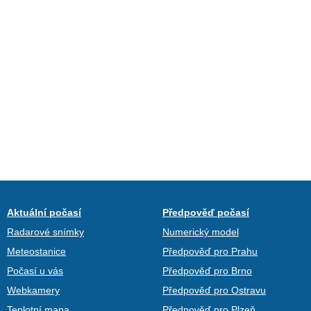
Aktuální počasí
Předpověď počasí
Radarové snímky
Numerický model
Meteostanice
Předpověď pro Prahu
Počasí u vás
Předpověď pro Brno
Webkamery
Předpověď pro Ostravu
Teplotní mapa
Předpověď pro Plzeň