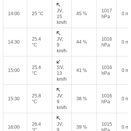
JV,
1017
14:00
25 °C
45 %
0 m
15
hPa
km/h
25.4
JV,
1016
14:30
44 %
0 m
°C
9
hPa
km/h
25.4
SV,
1016
15:00
41 %
0 m
°C
13
hPa
km/h
25.8
JV,
1016
15:30
38 %
0 m
°C
9
hPa
km/h
26.4
JV,
1015
16:00
39 %
0 m
°C
9
hPa