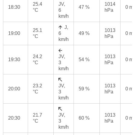
25.4
JV,
1014
18:30
47 %
0 m
°C
6
hPa
km/h
J,
25.1
1013
19:00
6
49 %
0 m
°C
hPa
km/h
24.2
JV,
1013
19:30
54 %
0 m
°C
3
hPa
km/h
23.2
JV,
1013
20:00
59 %
0 m
°C
3
hPa
km/h
21.7
JV,
1013
20:30
60 %
0 m
°C
3
hPa
km/h