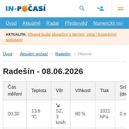
Přejít
na
hlavní
obsah
Úvod
Aktuálně
Radar
Předpověď
Numerický model
Víkend bude slunečný s letními, zítra i tropickými
AKTUALITA:
teplotami
Úvod
Aktuální počasí
Radešín
Historie
Radešín - 08.06.2026
Čas
Srá
Teplota
Vítr
Vlhkost
Tlak
měření
(dne
13.6
SZ,
1021
00:30
80 %
0 m
°C
3
hPa
km/h