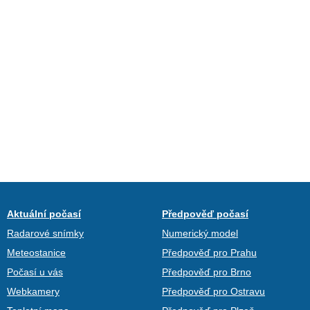
Aktuální počasí
Předpověď počasí
Radarové snímky
Numerický model
Meteostanice
Předpověď pro Prahu
Počasí u vás
Předpověď pro Brno
Webkamery
Předpověď pro Ostravu