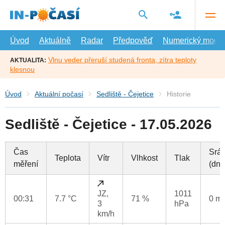
Přejít
na
hlavní
obsah
Úvod
Aktuálně
Radar
Předpověď
Numerický model
Vlnu veder přeruší studená fronta, zítra teploty
AKTUALITA:
klesnou
Úvod
Aktuální počasí
Sedliště - Čejetice
Historie
Sedliště - Čejetice - 17.05.2026
Čas
Srá
Teplota
Vítr
Vlhkost
Tlak
měření
(dne
JZ,
1011
00:31
7.7 °C
71 %
0 m
3
hPa
km/h