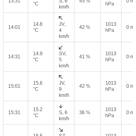
13:31
S, 6
45 %
0 m
°C
hPa
km/h
14.8
JV,
1013
14:01
42 %
0 m
°C
4
hPa
km/h
14.9
SV,
1013
14:31
41 %
0 m
°C
5
hPa
km/h
15.6
JV,
1013
15:01
42 %
0 m
°C
9
hPa
km/h
15.2
1013
15:31
S, 6
36 %
0 m
°C
hPa
km/h
15.5
SZ,
1013