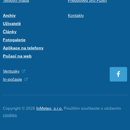
Teplotní mapa
Předpověď pro Plzeň
Archiv
Kontakty
Uživatelé
Články
Fotogalerie
Aplikace na telefony
Počasí na web
Ventusky
In-počasie
Copyright © 2026
InMeteo, s.r.o.
Použitím souhlasíte s uložením
cookies
.