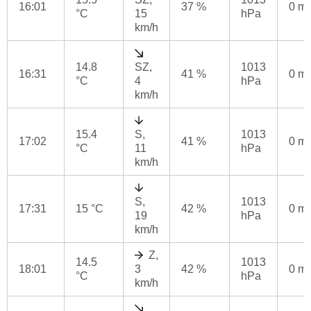
16:01
37 %
0 m
°C
15
hPa
km/h
14.8
SZ,
1013
16:31
41 %
0 m
°C
4
hPa
km/h
15.4
S,
1013
17:02
41 %
0 m
°C
11
hPa
km/h
S,
1013
17:31
15 °C
42 %
0 m
19
hPa
km/h
Z,
14.5
1013
18:01
3
42 %
0 m
°C
hPa
km/h