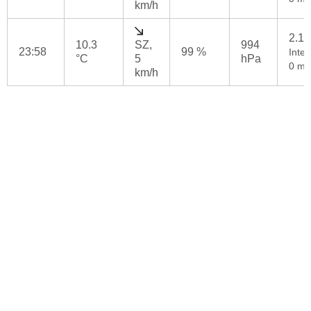
km/h
2.1
10.3
SZ,
994
23:58
99 %
Inten
°C
5
hPa
0 mm
km/h