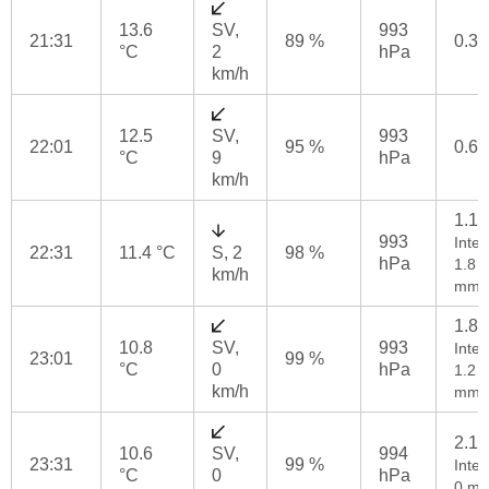
13.6
SV,
993
21:31
89 %
0.3
°C
2
hPa
km/h
12.5
SV,
993
22:01
95 %
0.6
°C
9
hPa
km/h
1.1
993
Inten
22:31
11.4 °C
S, 2
98 %
hPa
1.8
km/h
mm/
1.8
10.8
SV,
993
Inten
23:01
99 %
°C
0
hPa
1.2
km/h
mm/
2.1
10.6
SV,
994
23:31
99 %
Inten
°C
0
hPa
0 mm