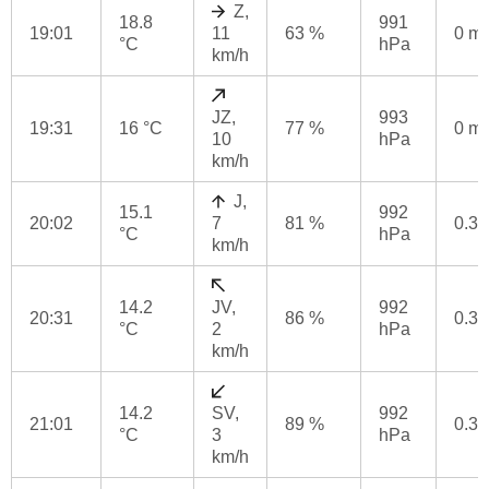
Z,
18.8
991
19:01
11
63 %
0 m
°C
hPa
km/h
JZ,
993
19:31
16 °C
77 %
0 m
10
hPa
km/h
J,
15.1
992
20:02
7
81 %
0.3
°C
hPa
km/h
14.2
JV,
992
20:31
86 %
0.3
°C
2
hPa
km/h
14.2
SV,
992
21:01
89 %
0.3
°C
3
hPa
km/h