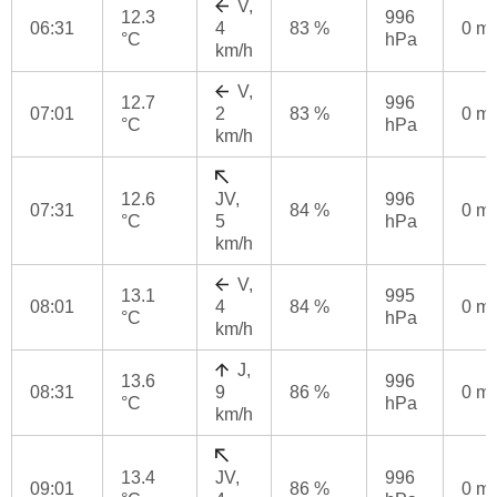
V,
12.3
996
06:31
4
83 %
0 m
°C
hPa
km/h
V,
12.7
996
07:01
2
83 %
0 m
°C
hPa
km/h
12.6
JV,
996
07:31
84 %
0 m
°C
5
hPa
km/h
V,
13.1
995
08:01
4
84 %
0 m
°C
hPa
km/h
J,
13.6
996
08:31
9
86 %
0 m
°C
hPa
km/h
13.4
JV,
996
09:01
86 %
0 m