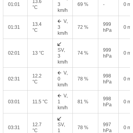
13.6
01:01
3
69 %
-
0 m
°C
km/h
V,
13.4
999
01:31
3
72 %
0 m
°C
hPa
km/h
SV,
999
02:01
13 °C
74 %
0 m
3
hPa
km/h
V,
12.2
998
02:31
0
78 %
0 m
°C
hPa
km/h
V,
998
03:01
11.5 °C
1
81 %
0 m
hPa
km/h
12.7
SV,
997
03:31
78 %
0 m
°C
1
hPa