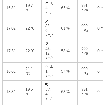
J,
19.7
991
16:31
4
65 %
0 m
°C
hPa
km/h
JZ,
990
17:02
22 °C
61 %
0 m
6
hPa
km/h
JZ,
990
17:31
22 °C
58 %
0 m
12
hPa
km/h
J,
21.1
990
18:01
1
57 %
0 m
°C
hPa
km/h
19.5
JV,
991
18:31
63 %
0 m
°C
4
hPa
km/h