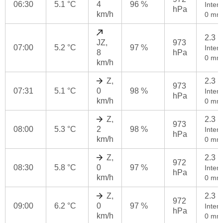
06:30
5.1 °C
4
96 %
Intenz
hPa
km/h
0 mm
2.3 
JZ,
973
07:00
5.2 °C
97 %
Intenz
8
hPa
0 mm
km/h
Z,
2.3 
973
07:31
5.1 °C
0
98 %
Intenz
hPa
km/h
0 mm
Z,
2.3 
973
08:00
5.3 °C
2
98 %
Intenz
hPa
km/h
0 mm
Z,
2.3 
972
08:30
5.8 °C
0
97 %
Intenz
hPa
km/h
0 mm
Z,
2.3 
972
09:00
6.2 °C
0
97 %
Intenz
hPa
km/h
0 mm