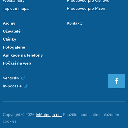
Webkamery
Předpověď pro Ostravu
Teplotní mapa
Předpověď pro Plzeň
Archiv
Kontakty
Uživatelé
Články
Fotogalerie
Aplikace na telefony
Počasí na web
Ventusky
In-počasie
Copyright © 2026
InMeteo, s.r.o.
Použitím souhlasíte s uložením
cookies
.