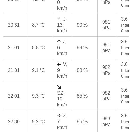
0
hPa
0 mm
km/h
J,
3.6 
981
20:31
8.7 °C
13
90 %
Intenz
hPa
km/h
0 mm
J,
3.6 
981
21:01
8.8 °C
6
89 %
Intenz
hPa
km/h
0 mm
V,
3.6 
982
21:31
9.1 °C
9
88 %
Intenz
hPa
km/h
0 mm
3.6 
SZ,
982
22:01
9.3 °C
85 %
Intenz
10
hPa
0 mm
km/h
Z,
3.6 
983
22:30
9.2 °C
7
85 %
Intenz
hPa
km/h
0 mm