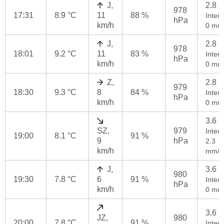
J,
2.8 
978
17:31
8.9 °C
11
88 %
Intenz
hPa
km/h
0 mm
J,
2.8 
978
18:01
9.2 °C
11
83 %
Intenz
hPa
km/h
0 mm
Z,
2.8 
979
18:30
9.3 °C
8
84 %
Intenz
hPa
km/h
0 mm
3.6 
SZ,
979
Intenz
19:00
8.1 °C
91 %
9
hPa
2.3
km/h
mm/h
J,
3.6 
980
19:30
7.8 °C
6
91 %
Intenz
hPa
km/h
0 mm
3.6 
JZ,
980
20:00
7.8 °C
91 %
Intenz