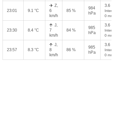
Z,
3.6 
984
23:01
9.1 °C
6
85 %
Intenz
hPa
km/h
0 mm
J,
3.6 
985
23:30
8.4 °C
7
84 %
Intenz
hPa
km/h
0 mm
J,
3.6 
985
23:57
8.3 °C
8
86 %
Intenz
hPa
km/h
0 mm