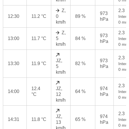
0 mm
Z,
2.3 
973
12:30
11.2 °C
0
89 %
Intenz
hPa
km/h
0 mm
Z,
2.3 
973
13:00
11.7 °C
5
84 %
Intenz
hPa
km/h
0 mm
2.3 
JZ,
973
13:30
11.9 °C
82 %
Intenz
5
hPa
0 mm
km/h
2.3 
12.4
JZ,
974
14:00
64 %
Intenz
°C
12
hPa
0 mm
km/h
2.3 
JZ,
974
14:31
11.8 °C
65 %
Intenz
13
hPa
0 mm
km/h