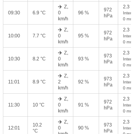
Z,
2.3 
972
09:30
6.9 °C
0
96 %
Intenz
hPa
km/h
0 mm
Z,
2.3 
972
10:00
7.7 °C
0
95 %
Intenz
hPa
km/h
0 mm
Z,
2.3 
973
10:30
8.2 °C
0
93 %
Intenz
hPa
km/h
0 mm
Z,
2.3 
973
11:01
8.9 °C
2
92 %
Intenz
hPa
km/h
0 mm
Z,
2.3 
972
11:30
10 °C
0
91 %
Intenz
hPa
km/h
0 mm
Z,
2.3 
10.2
973
12:01
0
90 %
Intenz
°C
hPa
km/h