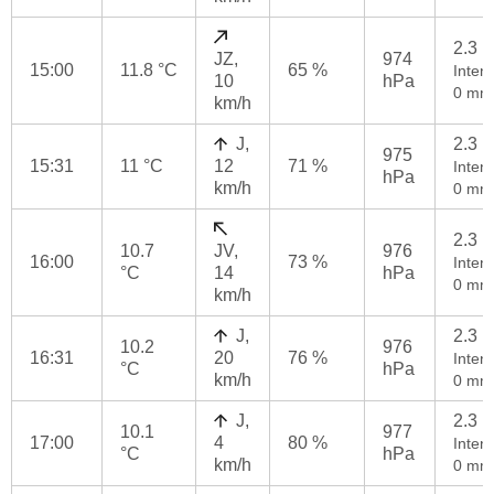
2.3 
JZ,
974
15:00
11.8 °C
65 %
Intenz
10
hPa
0 mm
km/h
J,
2.3 
975
15:31
11 °C
12
71 %
Intenz
hPa
km/h
0 mm
2.3 
10.7
JV,
976
16:00
73 %
Intenz
°C
14
hPa
0 mm
km/h
J,
2.3 
10.2
976
16:31
20
76 %
Intenz
°C
hPa
km/h
0 mm
J,
2.3 
10.1
977
17:00
4
80 %
Intenz
°C
hPa
km/h
0 mm