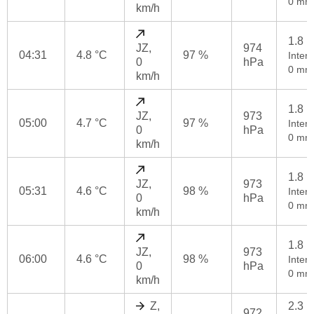
0 mm
km/h
1.8 
JZ,
974
04:31
4.8 °C
97 %
Intenz
0
hPa
0 mm
km/h
1.8 
JZ,
973
05:00
4.7 °C
97 %
Intenz
0
hPa
0 mm
km/h
1.8 
JZ,
973
05:31
4.6 °C
98 %
Intenz
0
hPa
0 mm
km/h
1.8 
JZ,
973
06:00
4.6 °C
98 %
Intenz
0
hPa
0 mm
km/h
Z,
2.3 
972