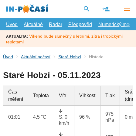
Přejít
na
hlavní
obsah
Úvod
Aktuálně
Radar
Předpověď
Numerický model
Víkend bude slunečný s letními, zítra i tropickými
AKTUALITA:
teplotami
Úvod
Aktuální počasí
Staré Hobzí
Historie
Staré Hobzí - 05.11.2023
Čas
Sráž
Teplota
Vítr
Vlhkost
Tlak
měření
(dne
975
01:01
4.5 °C
S, 0
96 %
0 m
hPa
km/h