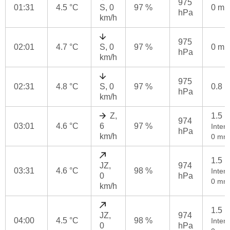
975
01:31
4.5 °C
S, 0
97 %
0 m
hPa
km/h
975
02:01
4.7 °C
S, 0
97 %
0 m
hPa
km/h
975
02:31
4.8 °C
S, 0
97 %
0.8 
hPa
km/h
Z,
1.5 
974
03:01
4.6 °C
6
97 %
Intenz
hPa
km/h
0 mm
1.5 
JZ,
974
03:31
4.6 °C
98 %
Intenz
0
hPa
0 mm
km/h
1.5 
JZ,
974
04:00
4.5 °C
98 %
Intenz
0
hPa