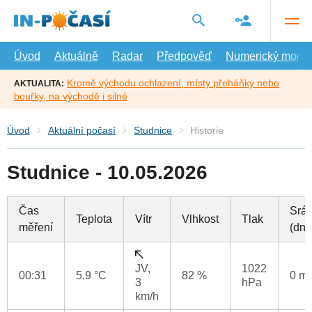
Přejít
na
hlavní
obsah
Úvod
Aktuálně
Radar
Předpověď
Numerický model
Kromě východu ochlazení, místy přeháňky nebo
AKTUALITA:
bouřky, na východě i silné
Úvod
Aktuální počasí
Studnice
Historie
Studnice - 10.05.2026
Čas
Srá
Teplota
Vítr
Vlhkost
Tlak
měření
(dne
JV,
1022
00:31
5.9 °C
82 %
0 m
3
hPa
km/h