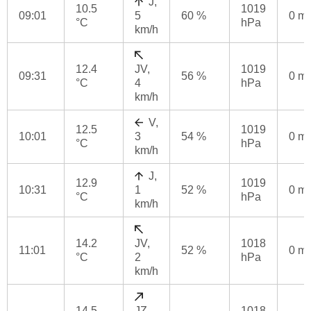
J,
10.5
1019
09:01
5
60 %
0 m
°C
hPa
km/h
12.4
JV,
1019
09:31
56 %
0 m
°C
4
hPa
km/h
V,
12.5
1019
10:01
3
54 %
0 m
°C
hPa
km/h
J,
12.9
1019
10:31
1
52 %
0 m
°C
hPa
km/h
14.2
JV,
1018
11:01
52 %
0 m
°C
2
hPa
km/h
14.5
JZ,
1018