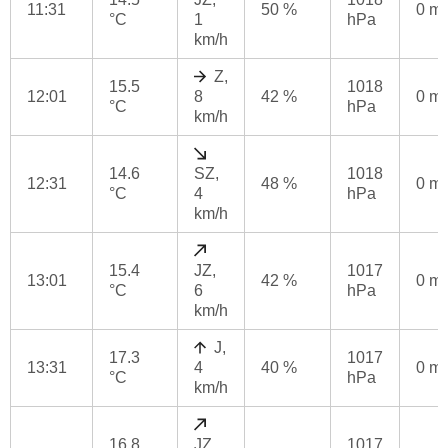
11:31
50 %
0 m
°C
1
hPa
km/h
Z,
15.5
1018
12:01
8
42 %
0 m
°C
hPa
km/h
14.6
SZ,
1018
12:31
48 %
0 m
°C
4
hPa
km/h
15.4
JZ,
1017
13:01
42 %
0 m
°C
6
hPa
km/h
J,
17.3
1017
13:31
4
40 %
0 m
°C
hPa
km/h
16.8
JZ,
1017