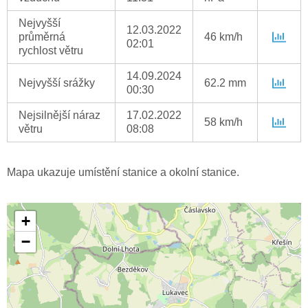
Nejvyšší
12.03.2022
průměrná
46 km/h
02:01
rychlost větru
14.09.2024
Nejvyšší srážky
62.2 mm
00:30
Nejsilnější náraz
17.02.2022
58 km/h
větru
08:08
Mapa ukazuje umístění stanice a okolní stanice.
+
−