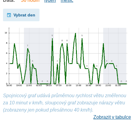
Data:
36 hodin
týden
měsíc
Vybrat den
Spojnicový graf udává průměrnou rychlost větru změřenou
za 10 minut v km/h, sloupcový graf zobrazuje nárazy větru
(zobrazeny jen pokud přesáhnou 40 km/h).
Zobrazit v tabulce