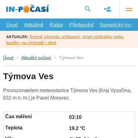
Přejít
na
hlavní
obsah
Úvod
Aktuálně
Radar
Předpověď
Numerický model
Kromě východu ochlazení, místy přeháňky nebo
AKTUALITA:
bouřky, na východě i silné
Úvod
Aktuální počasí
Týmova Ves
Týmova Ves
Provozovatelem meteostanice Týmova Ves (Kraj Vysočina,
632 m n. m.) je Pavel Moravec.
03:10
19.2 °C