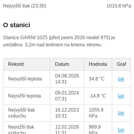
Nejvyšší tlak (23:30)
1010.8 hPa
O stanici
Stanice GARNI 1025 (před jarem 2026 model 975) je
umístěna 3,2m nad terénem na kmenu stromu.
Rekord
Datum
Hodnota
Graf
04.08.2026
Nejvyšší teplota
34.8 °C
14:31
09.01.2024
Nejnižší teplota
-14.8 °C
07:31
Nejvyšší tlak
16.12.2023
1055.9
vzduchu
10:31
hPa
Nejnižší tlak
12.02.2026
969.9
vzduchu
11:31
hPa