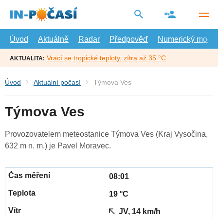
Přejít
na
hlavní
obsah
Úvod
Aktuálně
Radar
Předpověď
Numerický model
Vrací se tropické teploty, zítra až 35 °C
AKTUALITA:
Úvod
Aktuální počasí
Týmova Ves
Týmova Ves
Provozovatelem meteostanice Týmova Ves (Kraj Vysočina,
632 m n. m.) je Pavel Moravec.
08:01
19 °C
JV, 14 km/h