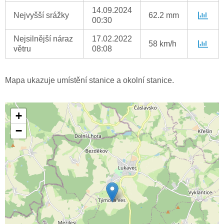
14.09.2024
Nejvyšší srážky
62.2 mm
00:30
Nejsilnější náraz
17.02.2022
58 km/h
větru
08:08
Mapa ukazuje umístění stanice a okolní stanice.
+
−