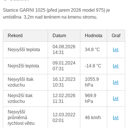
Stanice GARNI 1025 (před jarem 2026 model 975) je
umístěna 3,2m nad terénem na kmenu stromu.
Rekord
Datum
Hodnota
Graf
04.08.2026
Nejvyšší teplota
34.8 °C
14:31
09.01.2024
Nejnižší teplota
-14.8 °C
07:31
Nejvyšší tlak
16.12.2023
1055.9
vzduchu
10:31
hPa
Nejnižší tlak
12.02.2026
969.9
vzduchu
11:31
hPa
Nejvyšší
12.03.2022
průměrná
46 km/h
02:01
rychlost větru