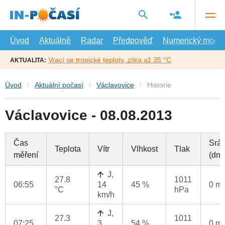
Přejít
na
hlavní
obsah
Úvod
Aktuálně
Radar
Předpověď
Numerický model
Vrací se tropické teploty, zítra až 35 °C
AKTUALITA:
Úvod
Aktuální počasí
Václavovice
Historie
Václavovice - 08.08.2013
Čas
Srá
Teplota
Vítr
Vlhkost
Tlak
měření
(dne
J,
27.8
1011
06:55
14
45 %
0 m
°C
hPa
km/h
J,
27.3
1011
07:25
3
54 %
0 m