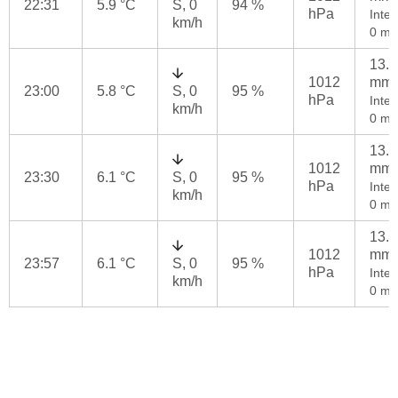
22:31
5.9 °C
S, 0
94 %
hPa
Inten
km/h
0 mm
13.2
1012
mm
23:00
5.8 °C
S, 0
95 %
hPa
Inten
km/h
0 mm
13.2
1012
mm
23:30
6.1 °C
S, 0
95 %
hPa
Inten
km/h
0 mm
13.2
1012
mm
23:57
6.1 °C
S, 0
95 %
hPa
Inten
km/h
0 mm