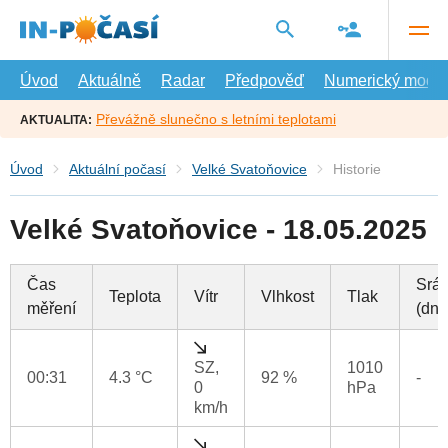
Přejít
na
hlavní
obsah
Úvod
Aktuálně
Radar
Předpověď
Numerický model
Převážně slunečno s letními teplotami
AKTUALITA:
Úvod
Aktuální počasí
Velké Svatoňovice
Historie
Velké Svatoňovice - 18.05.2025
Čas
Srá
Teplota
Vítr
Vlhkost
Tlak
měření
(dne
SZ,
1010
00:31
4.3 °C
92 %
-
0
hPa
km/h