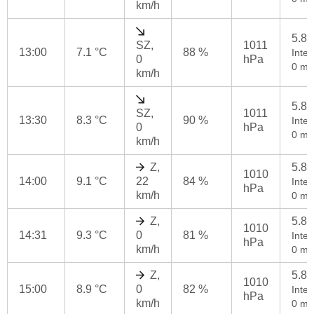
km/h
5.8
SZ,
1011
13:00
7.1 °C
88 %
Inten
0
hPa
0 mm
km/h
5.8
SZ,
1011
13:30
8.3 °C
90 %
Inten
0
hPa
0 mm
km/h
Z,
5.8
1010
14:00
9.1 °C
22
84 %
Inten
hPa
km/h
0 mm
Z,
5.8
1010
14:31
9.3 °C
0
81 %
Inten
hPa
km/h
0 mm
Z,
5.8
1010
15:00
8.9 °C
0
82 %
Inten
hPa
km/h
0 mm