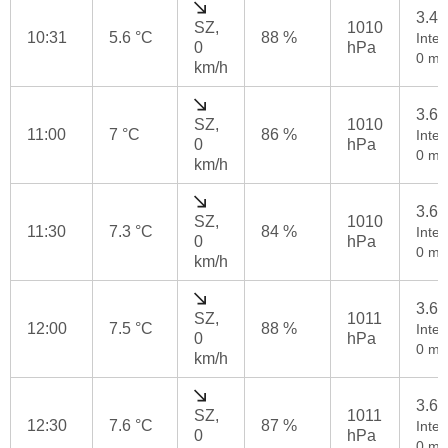
3.4
SZ,
1010
10:31
5.6 °C
88 %
Inten
0
hPa
0 mm
km/h
3.6
SZ,
1010
11:00
7 °C
86 %
Inten
0
hPa
0 mm
km/h
3.6
SZ,
1010
11:30
7.3 °C
84 %
Inten
0
hPa
0 mm
km/h
3.6
SZ,
1011
12:00
7.5 °C
88 %
Inten
0
hPa
0 mm
km/h
3.6
SZ,
1011
12:30
7.6 °C
87 %
Inten
0
hPa
0 mm