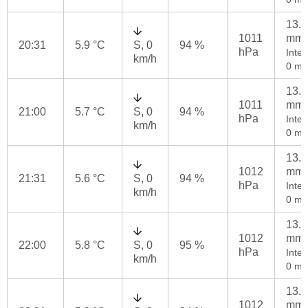
13.2
1011
mm
20:31
5.9 °C
S, 0
94 %
hPa
Inten
km/h
0 mm
13.2
1011
mm
21:00
5.7 °C
S, 0
94 %
hPa
Inten
km/h
0 mm
13.2
1012
mm
21:31
5.6 °C
S, 0
94 %
hPa
Inten
km/h
0 mm
13.2
1012
mm
22:00
5.8 °C
S, 0
95 %
hPa
Inten
km/h
0 mm
13.2
1012
mm