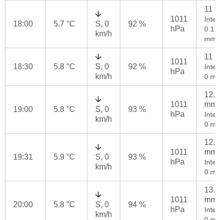
11 
1011
Inten
18:00
5.7 °C
S, 0
92 %
hPa
0.1
km/h
mm/
11 
1011
18:30
5.8 °C
S, 0
92 %
Inten
hPa
km/h
0 mm
12.4
1011
mm
19:00
5.8 °C
S, 0
93 %
hPa
Inten
km/h
0 mm
12.4
1011
mm
19:31
5.9 °C
S, 0
93 %
hPa
Inten
km/h
0 mm
13.2
1011
mm
20:00
5.8 °C
S, 0
94 %
hPa
Inten
km/h
0 mm