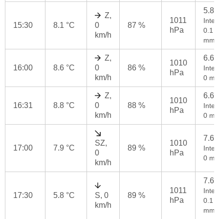
5.8
Z,
1011
Inten
15:30
8.1 °C
0
87 %
hPa
0.1
km/h
mm/
Z,
6.6
1010
16:00
8.6 °C
0
86 %
Inten
hPa
km/h
0 mm
Z,
6.6
1010
16:31
8.8 °C
0
88 %
Inten
hPa
km/h
0 mm
7.6
SZ,
1010
17:00
7.9 °C
89 %
Inten
0
hPa
0 mm
km/h
7.6
1011
Inten
17:30
5.8 °C
S, 0
89 %
hPa
0.1
km/h
mm/