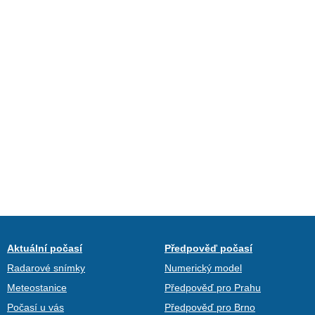
Aktuální počasí
Předpověď počasí
Radarové snímky
Numerický model
Meteostanice
Předpověď pro Prahu
Počasí u vás
Předpověď pro Brno