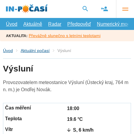
Přejít
na
hlavní
obsah
Úvod
Aktuálně
Radar
Předpověď
Numerický model
Převážně slunečno s letními teplotami
AKTUALITA:
Úvod
Aktuální počasí
Výsluní
Výsluní
Provozovatelem meteostanice Výsluní (Ústecký kraj, 764 m
n. m.) je Ondřej Novák.
18:00
19.6 °C
S, 6 km/h