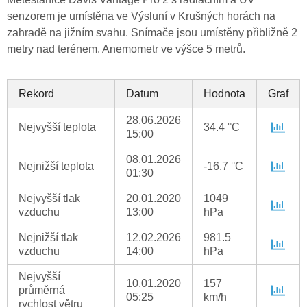
senzorem je umístěna ve Výsluní v Krušných horách na
zahradě na jižním svahu. Snímače jsou umístěny přibližně 2
metry nad terénem. Anemometr ve výšce 5 metrů.
Rekord
Datum
Hodnota
Graf
28.06.2026
Nejvyšší teplota
34.4 °C
15:00
08.01.2026
Nejnižší teplota
-16.7 °C
01:30
Nejvyšší tlak
20.01.2020
1049
vzduchu
13:00
hPa
Nejnižší tlak
12.02.2026
981.5
vzduchu
14:00
hPa
Nejvyšší
10.01.2020
157
průměrná
05:25
km/h
rychlost větru