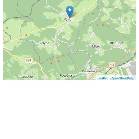
Leaflet
|
OpenStreetMap