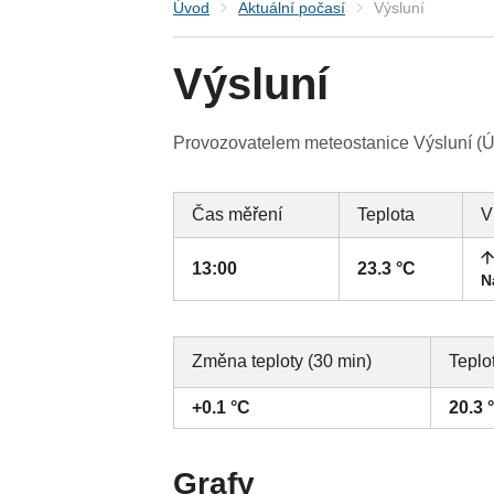
Úvod
Aktuální počasí
Výsluní
Výsluní
Provozovatelem meteostanice Výsluní (Ús
Čas měření
Teplota
V
13:00
23.3 °C
N
Změna teploty (30 min)
Teplo
+0.1 °C
20.3 
Grafy