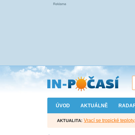
Přejít
na
hlavní
obsah
ÚVOD
AKTUÁLNĚ
RADA
Vrací se tropické teploty
AKTUALITA: