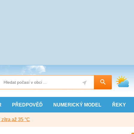
R
PŘEDPOVĚĎ
NUMERICKÝ
MODEL
ŘEKY
, zítra až 35 °C