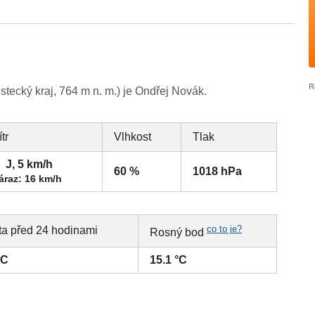
tecký kraj, 764 m n. m.) je Ondřej Novák.
ítr
Vlhkost
Tlak
J, 5 km/h
60 %
1018 hPa
áraz: 16 km/h
co to je?
ta před 24 hodinami
Rosný bod
°C
15.1 °C