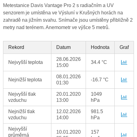
Metestanice Davis Vantage Pro 2 s radiačním a UV
senzorem je umístěna ve Výsluní v Krušných horách na
zahradě na jižním svahu. Snímače jsou umístěny přibližně 2
metry nad terénem. Anemometr ve výšce 5 metrů.
Rekord
Datum
Hodnota
Graf
28.06.2026
Nejvyšší teplota
34.4 °C
15:00
08.01.2026
Nejnižší teplota
-16.7 °C
01:30
Nejvyšší tlak
20.01.2020
1049
vzduchu
13:00
hPa
Nejnižší tlak
12.02.2026
981.5
vzduchu
14:00
hPa
Nejvyšší
10.01.2020
157
průměrná