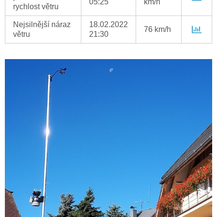
05:25
km/h
rychlost větru
Nejsilnější náraz
18.02.2022
76 km/h
větru
21:30