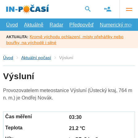
Přejít
na
hlavní
obsah
Úvod
Aktuálně
Radar
Předpověď
Numerický model
Kromě východu ochlazení, místy přeháňky nebo
AKTUALITA:
bouřky, na východě i silné
Úvod
Aktuální počasí
Výsluní
Výsluní
Provozovatelem meteostanice Výsluní (Ústecký kraj, 764 m
n. m.) je Ondřej Novák.
03:30
21.2 °C