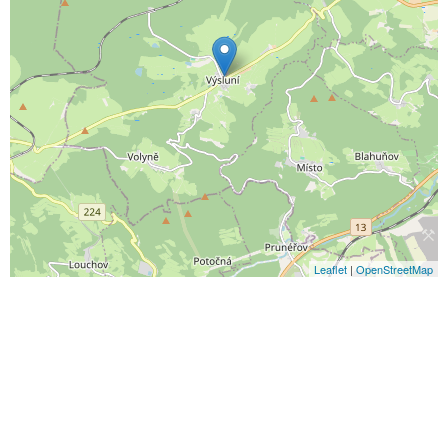
Leaflet
|
OpenStreetMap