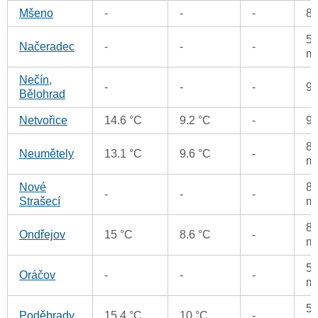
Mšeno
-
-
-
8
57
Načeradec
-
-
-
m
Nečín,
-
-
-
9
Bělohrad
Netvořice
14.6 °C
9.2 °C
-
9
85
Neumětely
13.1 °C
9.6 °C
-
m
Nové
83
-
-
-
Strašecí
m
81
Ondřejov
15 °C
8.6 °C
-
m
56
Oráčov
-
-
-
m
52
Poděbrady
15.4 °C
10 °C
-