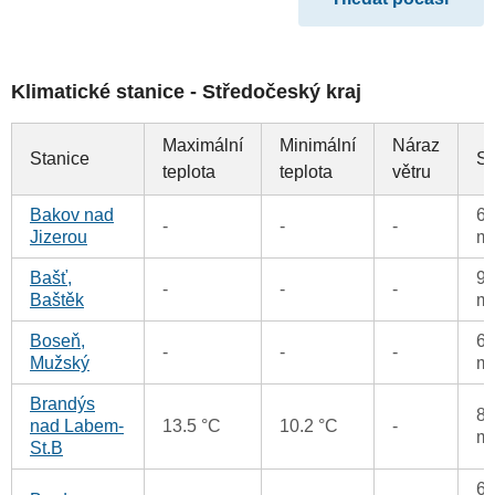
Klimatické stanice - Středočeský kraj
Maximální
Minimální
Náraz
Stanice
Sr
teplota
teplota
větru
Bakov nad
67
-
-
-
Jizerou
m
Bašť,
99
-
-
-
Baštěk
m
Boseň,
62
-
-
-
Mužský
m
Brandýs
88
nad Labem-
13.5 °C
10.2 °C
-
m
St.B
66