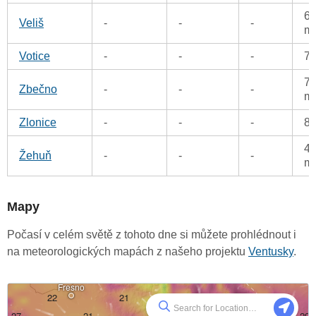
66
Veliš
-
-
-
m
Votice
-
-
-
7
78
Zbečno
-
-
-
m
Zlonice
-
-
-
8
49
Žehuň
-
-
-
m
Mapy
Počasí v celém světě z tohoto dne si můžete prohlédnout i
na meteorologických mapách z našeho projektu
Ventusky
.