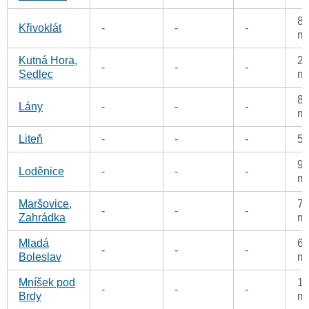
83
Křivoklát
-
-
-
m
Kutná Hora,
23
-
-
-
Sedlec
m
82
Lány
-
-
-
m
Liteň
-
-
-
5
90
Loděnice
-
-
-
m
Maršovice,
74
-
-
-
Zahrádka
m
Mladá
65
-
-
-
Boleslav
m
Mníšek pod
10
-
-
-
Brdy
m