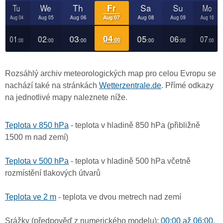
Rozsáhlý archiv meteorologických map pro celou Evropu se
nachází také na stránkách
Wetterzentrale.de
. Přímé odkazy
na jednotlivé mapy naleznete níže.
Teplota v 850 hPa
- teplota v hladině 850 hPa (přibližně
1500 m nad zemí)
Teplota v 500 hPa
- teplota v hladině 500 hPa včetně
rozmístění tlakových útvarů
Teplota ve 2 m
- teplota ve dvou metrech nad zemí
Srážky (předpověď z numerického modelu):
00:00 až 06:00
,