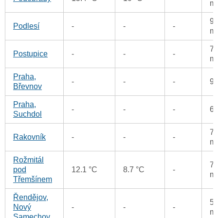
m
93
Podlesí
-
-
-
m
71
Postupice
-
-
-
m
Praha,
-
-
-
9
Břevnov
Praha,
-
-
-
6
Suchdol
70
Rakovník
-
-
-
m
Rožmitál
74
pod
12.1 °C
8.7 °C
-
m
Třemšínem
Řendějov,
57
Nový
-
-
-
m
Samechov