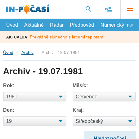
Přejít
na
hlavní
obsah
Úvod
Aktuálně
Radar
Předpověď
Numerický model
Převážně slunečno s letními teplotami
AKTUALITA:
Úvod
Archiv
Archiv - 19.07.1981
Archiv - 19.07.1981
Rok:
Měsíc:
Den:
Kraj: