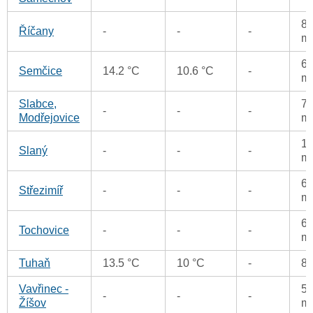
86
Říčany
-
-
-
m
61
Semčice
14.2 °C
10.6 °C
-
m
Slabce,
73
-
-
-
Modřejovice
m
1
Slaný
-
-
-
m
60
Střezimíř
-
-
-
m
65
Tochovice
-
-
-
m
Tuhaň
13.5 °C
10 °C
-
8
Vavřinec -
55
-
-
-
Žíšov
m