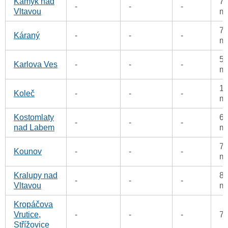
Kamýk nad
74
-
-
-
Vltavou
m
75
Káraný
-
-
-
m
55
Karlova Ves
-
-
-
m
10
Koleč
-
-
-
m
Kostomlaty
60
-
-
-
nad Labem
m
76
Kounov
-
-
-
m
Kralupy nad
81
-
-
-
Vltavou
m
Kropáčova
Vrutice,
-
-
-
7
Střížovice