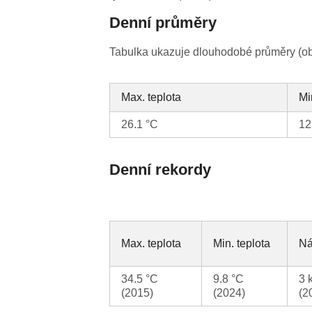
Denní průměry
Tabulka ukazuje dlouhodobé průměry (obv
Max. teplota
Mi
26.1 °C
12
Denní rekordy
Max. teplota
Min. teplota
Ná
34.5 °C
9.8 °C
3 
(2015)
(2024)
(2