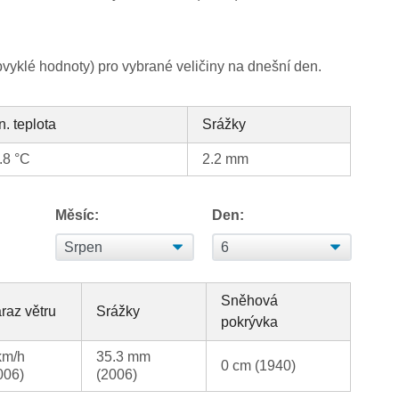
yklé hodnoty) pro vybrané veličiny na dnešní den.
n. teplota
Srážky
.8 °C
2.2 mm
Měsíc:
Den:
Sněhová
raz větru
Srážky
pokrývka
km/h
35.3 mm
0 cm (1940)
006)
(2006)