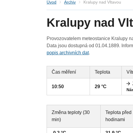
Úvod
Archiv
Kralupy nad Vltavou
Kralupy nad Vl
Provozovatelem meteostanice Kralupy nad
Data jsou dostupná od 01.04.1889. Inform
popis archivních dat
.
Čas měření
Teplota
Vít
10:50
29 °C
Nár
Změna teploty (30
Teplota před
min)
hodinami
-0.2 °C
31.9 °C