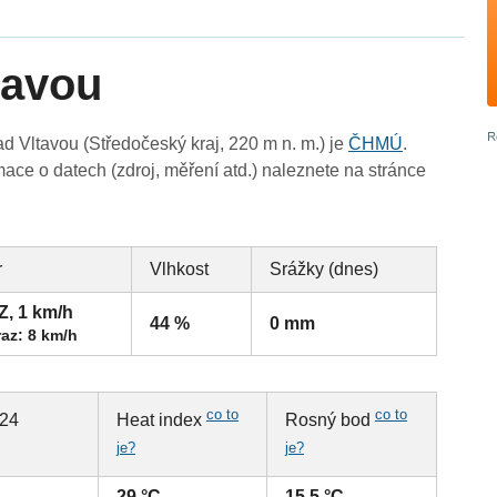
tavou
 Vltavou (Středočeský kraj, 220 m n. m.) je
ČHMÚ
.
ace o datech (zdroj, měření atd.) naleznete na stránce
r
Vlhkost
Srážky (dnes)
Z, 1 km/h
44 %
0 mm
az: 8 km/h
co to
co to
 24
Heat index
Rosný bod
je?
je?
29 °C
15.5 °C