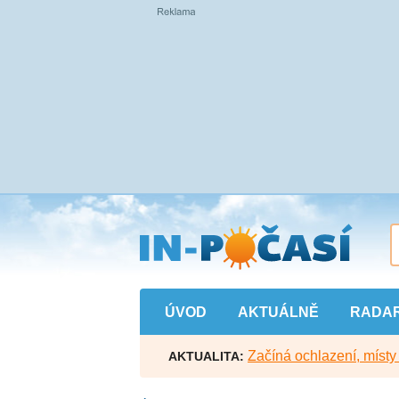
Přejít
na
hlavní
obsah
ÚVOD
AKTUÁLNĚ
RADA
Začíná ochlazení, míst
AKTUALITA: