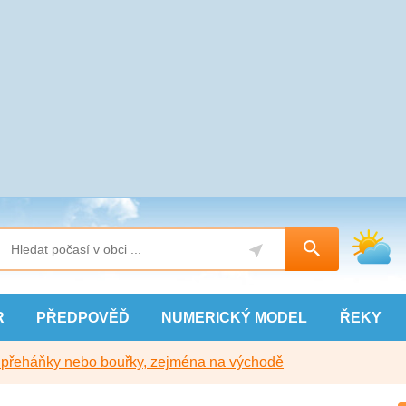
R
PŘEDPOVĚĎ
NUMERICKÝ
MODEL
ŘEKY
y přeháňky nebo bouřky, zejména na východě