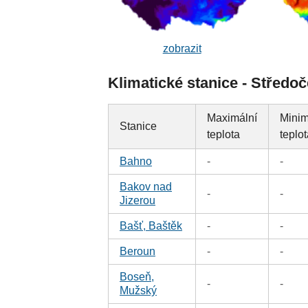
zobrazit
Klimatické stanice - Středoč
Maximální
Minim
Stanice
teplota
teplo
Bahno
-
-
Bakov nad
-
-
Jizerou
Bašť, Baštěk
-
-
Beroun
-
-
Boseň,
-
-
Mužský