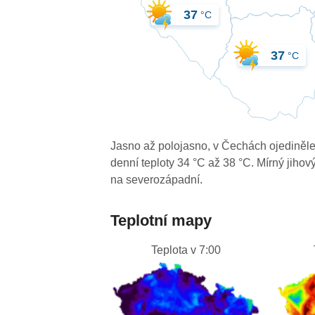
37
°C
37
°C
Jasno až polojasno, v Čechách ojediněle
denní teploty 34 °C až 38 °C. Mírný jihov
na severozápadní.
Teplotní mapy
Teplota v 7:00