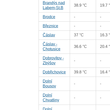
Brandýs nad
38.9 °C
19.7 
Labem-St.B
Brodce
-
-
Březnice
-
-
Čáslav
37 °C
16.3 
Čáslav -
36.6 °C
20.4 
Chotusice
Dobrovítov -
-
-
Zbýšov
Dobřichovice
39.8 °C
16.4 
Dolní
-
-
Bousov
Dolní
-
-
Chvatliny
Dolní