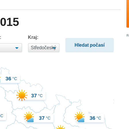
2015
:
Kraj:
36
°C
37
°C
°C
37
36
°C
°C