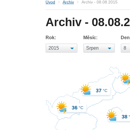
Úvod
Archiv
Archiv - 08.08.2015
Archiv - 08.08.
Rok:
Měsíc:
Den
37
°C
36
°C
38