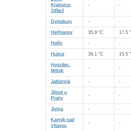
Kralovice,
-
-
Střítež
Dymokury
-
-
Heřmanov
35.9 °C
17.5 
Hořín
-
-
Hulice
36.1 °C
15.5 
Hvozdec,
-
-
Mrtník
Jablonná
-
-
Jílové u
-
-
Prahy
Jivina
-
-
Kamýk nad
-
-
Vltavou