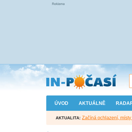
Přejít
na
hlavní
obsah
ÚVOD
AKTUÁLNĚ
RADA
Začíná ochlazení, míst
AKTUALITA: