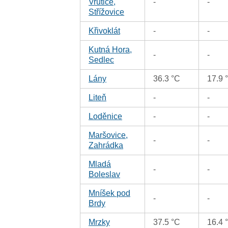
Vrutice,
-
-
Střížovice
Křivoklát
-
-
Kutná Hora,
-
-
Sedlec
Lány
36.3 °C
17.9 
Liteň
-
-
Loděnice
-
-
Maršovice,
-
-
Zahrádka
Mladá
-
-
Boleslav
Mníšek pod
-
-
Brdy
Mrzky
37.5 °C
16.4 