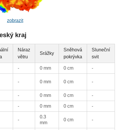
zobrazit
eský kraj
ální
Náraz
Sněhová
Sluneční
Srážky
ta
větru
pokrývka
svit
-
0 mm
0 cm
-
-
0 mm
0 cm
-
-
0 mm
0 cm
-
-
0 mm
0 cm
-
0.3
-
0 cm
-
mm