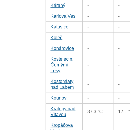
Káraný
-
-
Karlova Ves
-
-
Katusice
-
-
Koleč
-
-
Konárovice
-
-
Kostelec n.
Černými
-
-
Lesy
Kostomlaty
-
-
nad Labem
Kounov
-
-
Kralupy nad
37.3 °C
17.1 
Vltavou
Kropáčova