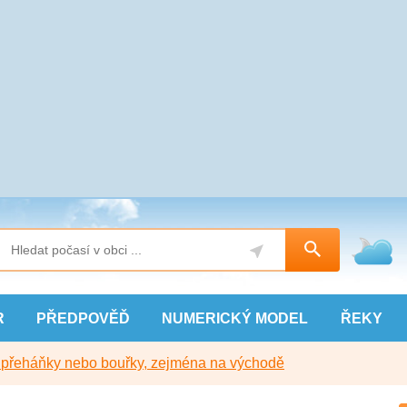
R
PŘEDPOVĚĎ
NUMERICKÝ
MODEL
ŘEKY
y přeháňky nebo bouřky, zejména na východě