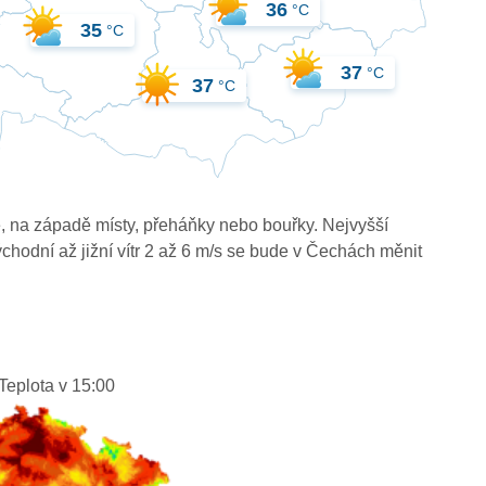
36
°C
35
°C
37
°C
37
°C
, na západě místy, přeháňky nebo bouřky. Nejvyšší
ýchodní až jižní vítr 2 až 6 m/s se bude v Čechách měnit
Teplota v 15:00