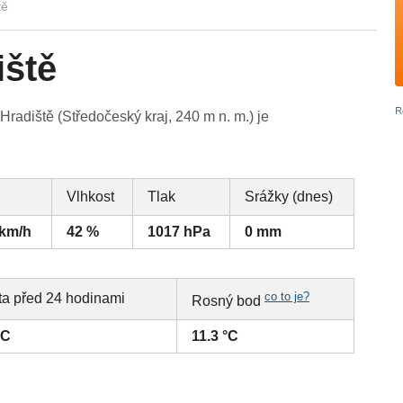
tě
iště
adiště (Středočeský kraj, 240 m n. m.) je
Vlhkost
Tlak
Srážky (dnes)
 km/h
42 %
1017 hPa
0 mm
co to je?
ta před 24 hodinami
Rosný bod
°C
11.3 °C