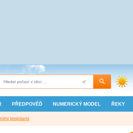
R
PŘEDPOVĚĎ
NUMERICKÝ
MODEL
ŘEKY
ními teplotami