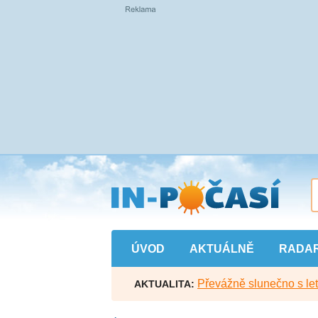
Přejít
na
hlavní
obsah
ÚVOD
AKTUÁLNĚ
RADA
Převážně slunečno s let
AKTUALITA: