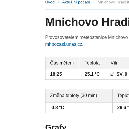
Úvod
Aktuální počasí
Mnichovo Hradiš
Mnichovo Hrad
Provozovatelem meteostanice Mnichovo Hr
mhpocasi.unas.cz
.
Čas měření
Teplota
Vítr
18:25
25.1 °C
SV, 9
Změna teploty (30 min)
Teplo
-0.8 °C
29.6 
Grafy