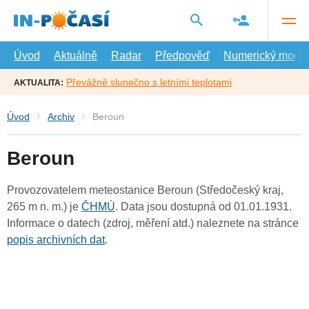
Přejít
na
hlavní
obsah
Úvod
Aktuálně
Radar
Předpověď
Numerický model
Převážně slunečno s letními teplotami
AKTUALITA:
Úvod
Archiv
Beroun
Beroun
Provozovatelem meteostanice Beroun (Středočeský kraj,
265 m n. m.) je
ČHMÚ
. Data jsou dostupná od 01.01.1931.
Informace o datech (zdroj, měření atd.) naleznete na stránce
popis archivních dat
.