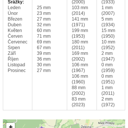
Srážky:
(2000)
(1933)
Leden
25 mm
103 mm
1 mm
Únor
23 mm
(2014)
(2007)
Březen
27 mm
141 mm
5 mm
Duben
32 mm
(1971)
(1934)
Květen
60 mm
199 mm
15 mm
Červen
71 mm
(1953)
(1950)
Červenec
69 mm
180 mm
10 mm
Srpen
67 mm
(2011)
(1952)
Září
39 mm
169 mm
2 mm
Říjen
36 mm
(2002)
(1947)
Listopad
30 mm
106 mm
0 mm
Prosinec
27 mm
(1967)
(1959)
106 mm
0 mm
(1960)
(1951)
88 mm
1 mm
(2002)
(2011)
83 mm
2 mm
(2023)
(1972)
+