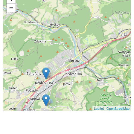
−
Leaflet
|
OpenStreetMap