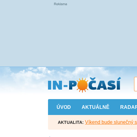
Přejít
na
hlavní
obsah
ÚVOD
AKTUÁLNĚ
RADA
Víkend bude slunečný s l
AKTUALITA: