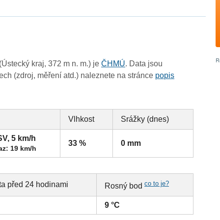
Ústecký kraj, 372 m n. m.) je
ČHMÚ
. Data jsou
ch (zdroj, měření atd.) naleznete na stránce
popis
Vlhkost
Srážky (dnes)
SV, 5 km/h
33 %
0 mm
az: 19 km/h
co to je?
ta před 24 hodinami
Rosný bod
9 °C