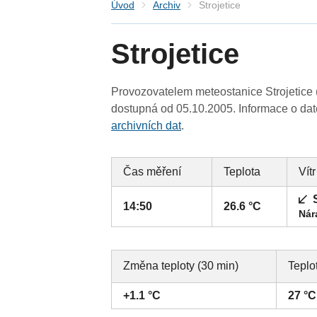
Úvod
Archiv
Strojetice
Strojetice
Provozovatelem meteostanice Strojetice (
dostupná od 05.10.2005. Informace o date
archivních dat
.
Čas měření
Teplota
Vítr
14:50
26.6 °C
Nár
Změna teploty (30 min)
Teplo
+1.1 °C
27 °C