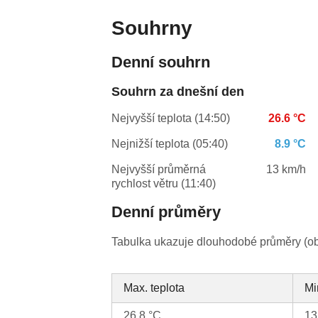
Souhrny
Denní souhrn
Souhrn za dnešní den
Nejvyšší teplota (14:50)
26.6 °C
Nejnižší teplota (05:40)
8.9 °C
Nejvyšší průměrná
13 km/h
rychlost větru (11:40)
Denní průměry
Tabulka ukazuje dlouhodobé průměry (obv
Max. teplota
Mi
26.8 °C
13