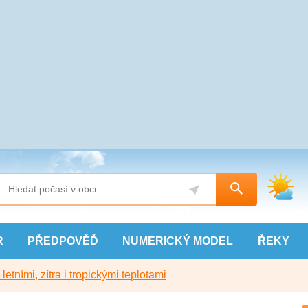
R
PŘEDPOVĚĎ
NUMERICKÝ
MODEL
ŘEKY
etními, zítra i tropickými teplotami