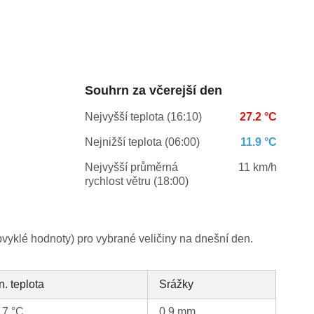
Souhrn za včerejší den
Nejvyšší teplota (16:10)
27.2 °C
Nejnižší teplota (06:00)
11.9 °C
Nejvyšší průměrná
11 km/h
rychlost větru (18:00)
yklé hodnoty) pro vybrané veličiny na dnešní den.
n. teplota
Srážky
.7 °C
0.9 mm