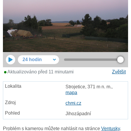
24 hodin
Aktualizováno před 11 minutami
Zvětšit
Strojetice, 371 m n. m.,
mapa
chmi.cz
Jihozápadní
Problém s kamerou můžete nahlásit na stránce
Ventusky
.