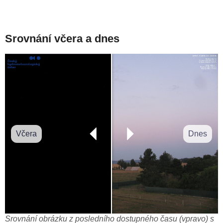
Srovnání včera a dnes
Včera
Dnes
Srovnání obrázku z posledního dostupného času (vpravo) s