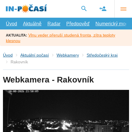
Přejít
na
hlavní
obsah
Úvod
Aktuálně
Radar
Předpověď
Numerický model
Vlnu veder přeruší studená fronta, zítra teploty
AKTUALITA:
klesnou
Úvod
Aktuální počasí
Webkamery
Středočeský kraj
Rakovník
Webkamera - Rakovník