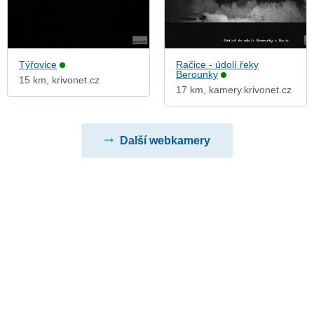
Týřovice
Račice - údolí řeky
Berounky
15 km, krivonet.cz
17 km, kamery.krivonet.cz
Další webkamery