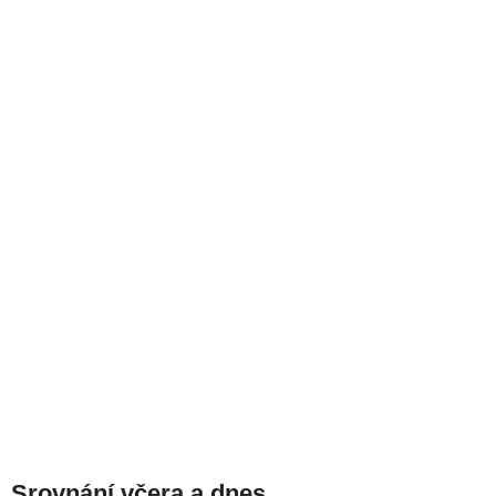
Srovnání včera a dnes