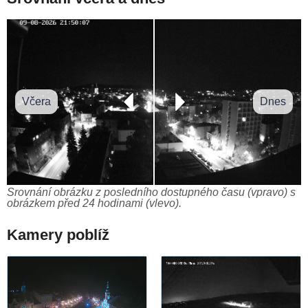
Včera
Dnes
Srovnání obrázku z posledního dostupného času (vpravo) s
obrázkem před 24 hodinami (vlevo).
Kamery poblíž