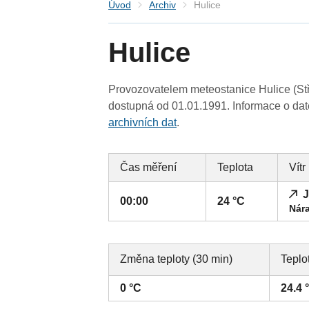
Úvod
Archiv
Hulice
Hulice
Provozovatelem meteostanice Hulice (Stř
dostupná od 01.01.1991. Informace o date
archivních dat
.
Čas měření
Teplota
Vítr
J
00:00
24 °C
Nára
Změna teploty (30 min)
Teplo
0 °C
24.4 