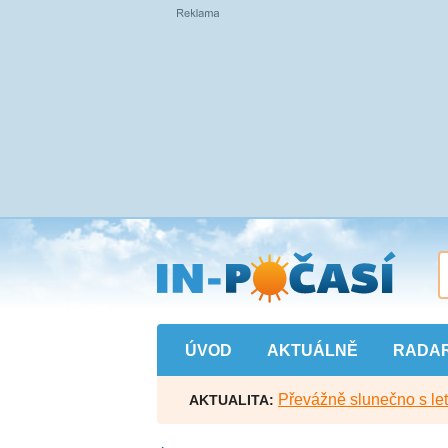
Přejít
na
hlavní
obsah
ÚVOD
AKTUÁLNĚ
RADA
Převážně slunečno s let
AKTUALITA: