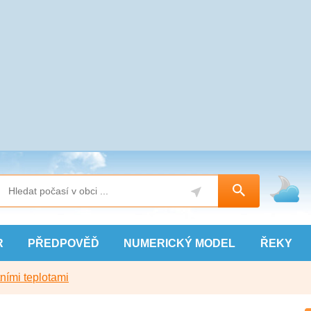
R
PŘEDPOVĚĎ
NUMERICKÝ
MODEL
ŘEKY
ními teplotami