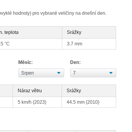
yklé hodnoty) pro vybrané veličiny na dnešní den.
n. teplota
Srážky
.5 °C
3.7 mm
Měsíc:
Den:
Náraz větru
Srážky
5 km/h (2023)
44.5 mm (2010)