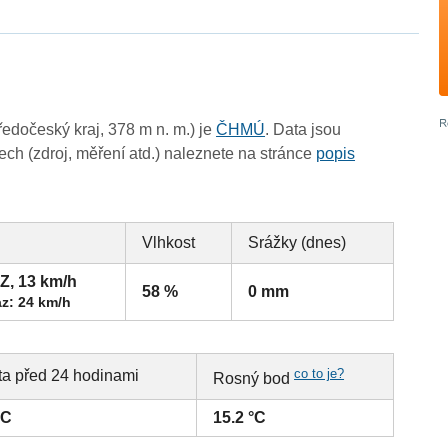
edočeský kraj, 378 m n. m.) je
ČHMÚ
. Data jsou
ch (zdroj, měření atd.) naleznete na stránce
popis
Vlhkost
Srážky (dnes)
Z, 13 km/h
58 %
0 mm
z: 24 km/h
co to je?
ta před 24 hodinami
Rosný bod
°C
15.2 °C