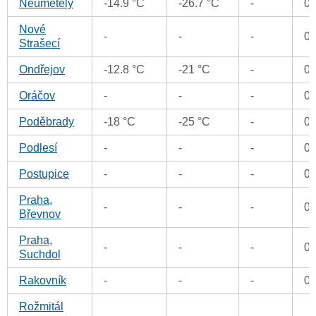
Neumětely
-14.9 °C
-26.7 °C
-
0
Nové
-
-
-
0
Strašecí
Ondřejov
-12.8 °C
-21 °C
-
0
Oráčov
-
-
-
0
Poděbrady
-18 °C
-25 °C
-
0
Podlesí
-
-
-
0
Postupice
-
-
-
0
Praha,
-
-
-
0
Břevnov
Praha,
-
-
-
0
Suchdol
Rakovník
-
-
-
0
Rožmitál