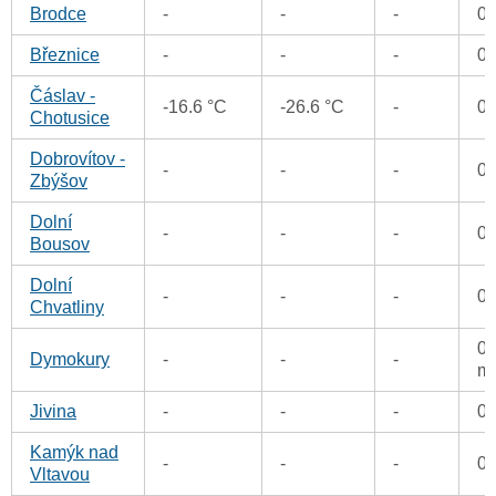
Brodce
-
-
-
0
Březnice
-
-
-
0
Čáslav -
-16.6 °C
-26.6 °C
-
0
Chotusice
Dobrovítov -
-
-
-
0
Zbýšov
Dolní
-
-
-
0
Bousov
Dolní
-
-
-
0
Chvatliny
0.
Dymokury
-
-
-
m
Jivina
-
-
-
0
Kamýk nad
-
-
-
0
Vltavou