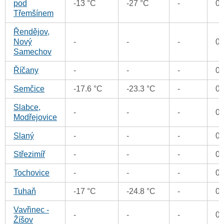
pod
-13 °C
-27 °C
-
0
Třemšínem
Řendějov,
Nový
-
-
-
0
Samechov
Říčany
-
-
-
0
Semčice
-17.6 °C
-23.3 °C
-
0
Slabce,
-
-
-
0
Modřejovice
Slaný
-
-
-
0
Střezimíř
-
-
-
0
Tochovice
-
-
-
0
Tuhaň
-17 °C
-24.8 °C
-
0
Vavřinec -
-
-
-
0
Žíšov