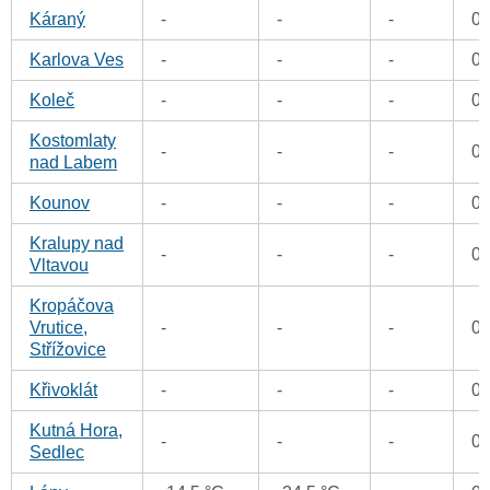
Káraný
-
-
-
0
Karlova Ves
-
-
-
0
Koleč
-
-
-
0
Kostomlaty
-
-
-
0
nad Labem
Kounov
-
-
-
0
Kralupy nad
-
-
-
0
Vltavou
Kropáčova
Vrutice,
-
-
-
0
Střížovice
Křivoklát
-
-
-
0
Kutná Hora,
-
-
-
0
Sedlec