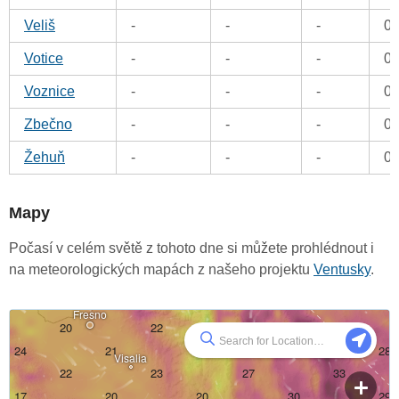
Veliš
-
-
-
0
Votice
-
-
-
0
Voznice
-
-
-
0
Zbečno
-
-
-
0
Žehuň
-
-
-
0
Mapy
Počasí v celém světě z tohoto dne si můžete prohlédnout i
na meteorologických mapách z našeho projektu
Ventusky
.