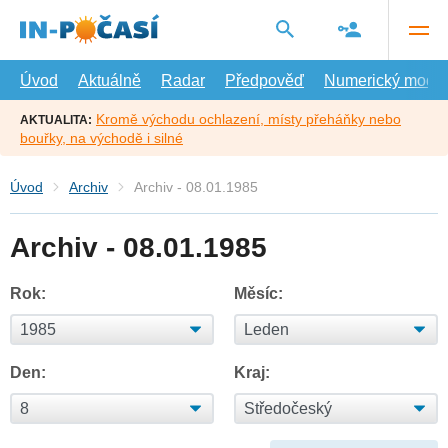
Přejít
na
hlavní
obsah
Úvod
Aktuálně
Radar
Předpověď
Numerický model
Kromě východu ochlazení, místy přeháňky nebo
AKTUALITA:
bouřky, na východě i silné
Úvod
Archiv
Archiv - 08.01.1985
Archiv - 08.01.1985
Rok:
Měsíc:
Den:
Kraj: