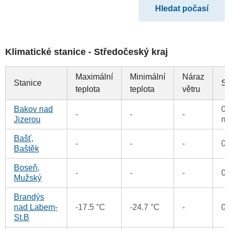
Klimatické stanice - Středočeský kraj
Maximální
Minimální
Náraz
Stanice
Sr
teplota
teplota
větru
Bakov nad
0.
-
-
-
Jizerou
m
Bašť,
-
-
-
0
Baštěk
Boseň,
-
-
-
0
Mužský
Brandýs
nad Labem-
-17.5 °C
-24.7 °C
-
0
St.B