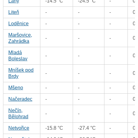
Lány
-14.5 °C
-24.5 °C
-
0
Liteň
-
-
-
0
Loděnice
-
-
-
0
Maršovice,
-
-
-
0
Zahrádka
Mladá
-
-
-
0
Boleslav
Mníšek pod
-
-
-
0
Brdy
Mšeno
-
-
-
0
Načeradec
-
-
-
0
Nečín,
-
-
-
0
Bělohrad
Netvořice
-15.8 °C
-27.4 °C
-
0