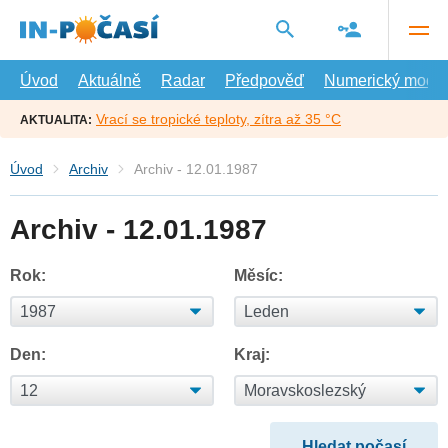
Přejít
na
hlavní
obsah
Úvod
Aktuálně
Radar
Předpověď
Numerický model
Vrací se tropické teploty, zítra až 35 °C
AKTUALITA:
Úvod
Archiv
Archiv - 12.01.1987
Archiv - 12.01.1987
Rok:
Měsíc:
Den:
Kraj: