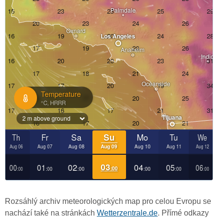
Rozsáhlý archiv meteorologických map pro celou Evropu se
nachází také na stránkách
Wetterzentrale.de
. Přímé odkazy