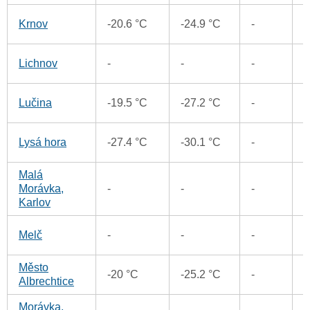
0
Krnov
-20.6 °C
-24.9 °C
-
3
Lichnov
-
-
-
3
Lučina
-19.5 °C
-27.2 °C
-
5
Lysá hora
-27.4 °C
-30.1 °C
-
Malá
2
Morávka,
-
-
-
Karlov
0
Melč
-
-
-
Město
-20 °C
-25.2 °C
-
Albrechtice
Morávka,
2