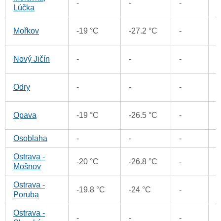
-
-
-
Lúčka
3
Mořkov
-19 °C
-27.2 °C
-
4
Nový Jičín
-
-
-
2
Odry
-
-
-
2
Opava
-19 °C
-26.5 °C
-
Osoblaha
-
-
-
Ostrava -
3
-20 °C
-26.8 °C
-
Mošnov
Ostrava -
2
-19.8 °C
-24 °C
-
Poruba
Ostrava -
4
-
-
-