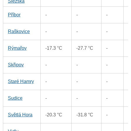
Slezská
2
Příbor
-
-
-
5
Raškovice
-
-
-
3
Rýmařov
-17.3 °C
-27.7 °C
-
3
Skřipov
-
-
-
5
Staré Hamry
-
-
-
2
Sudice
-
-
-
3
Světlá Hora
-20.3 °C
-31.8 °C
-
5