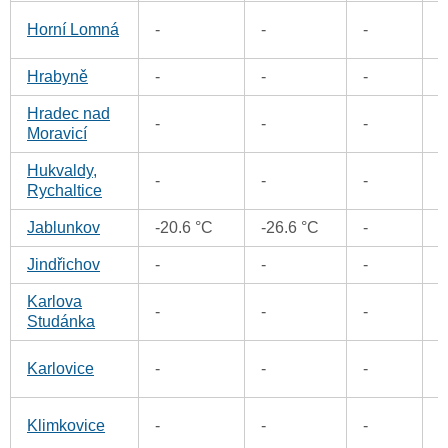
6
Horní Lomná
-
-
-
Hrabyně
-
-
-
Hradec nad
0
-
-
-
Moravicí
Hukvaldy,
2
-
-
-
Rychaltice
Jablunkov
-20.6 °C
-26.6 °C
-
Jindřichov
-
-
-
Karlova
3
-
-
-
Studánka
4
Karlovice
-
-
-
1
Klimkovice
-
-
-