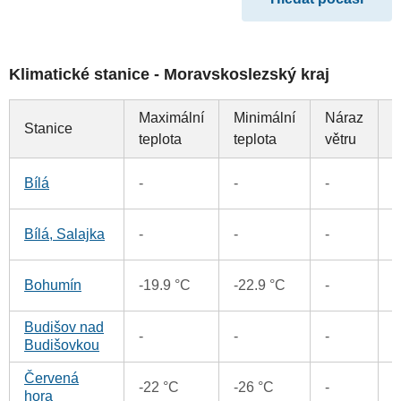
Klimatické stanice - Moravskoslezský kraj
Maximální
Minimální
Náraz
Stanice
S
teplota
teplota
větru
5
Bílá
-
-
-
5
Bílá, Salajka
-
-
-
1
Bohumín
-19.9 °C
-22.9 °C
-
Budišov nad
2
-
-
-
Budišovkou
Červená
1
-22 °C
-26 °C
-
hora