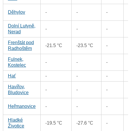
3
Děhylov
-
-
-
Dolní Lutyně,
9
-
-
-
Nerad
Frenštát pod
3
-21.5 °C
-23.5 °C
-
Radhoštěm
Fulnek,
2
-
-
-
Kostelec
Hať
-
-
-
Havířov,
2
-
-
-
Bludovice
1
Heřmanovice
-
-
-
Hladké
0
-19.5 °C
-27.6 °C
-
Životice