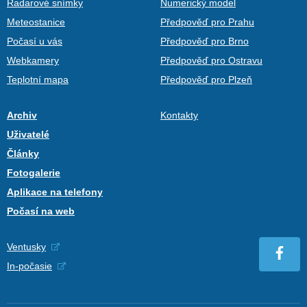
Radarové snímky
Numerický model
Meteostanice
Předpověď pro Prahu
Počasí u vás
Předpověď pro Brno
Webkamery
Předpověď pro Ostravu
Teplotní mapa
Předpověď pro Plzeň
Archiv
Kontakty
Uživatelé
Články
Fotogalerie
Aplikace na telefony
Počasí na web
Ventusky
In-počasie