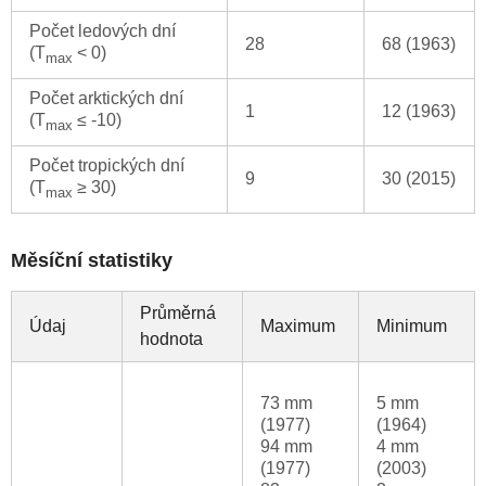
Počet ledových dní
28
68 (1963)
(T
< 0)
max
Počet arktických dní
1
12 (1963)
(T
≤ -10)
max
Počet tropických dní
9
30 (2015)
(T
≥ 30)
max
Měsíční statistiky
Průměrná
Údaj
Maximum
Minimum
hodnota
73 mm
5 mm
(1977)
(1964)
94 mm
4 mm
(1977)
(2003)