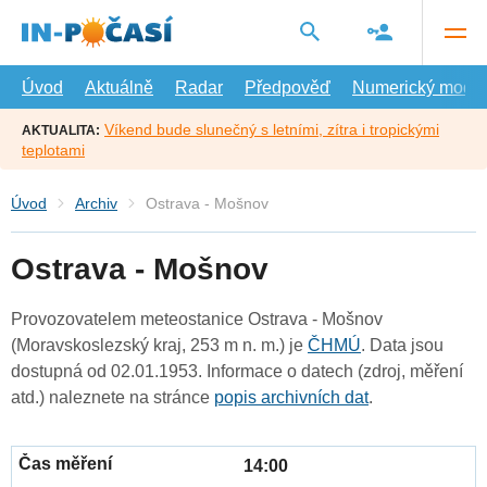
Přejít
na
hlavní
obsah
Úvod
Aktuálně
Radar
Předpověď
Numerický model
Víkend bude slunečný s letními, zítra i tropickými
AKTUALITA:
teplotami
Úvod
Archiv
Ostrava - Mošnov
Ostrava - Mošnov
Provozovatelem meteostanice Ostrava - Mošnov
(Moravskoslezský kraj, 253 m n. m.) je
ČHMÚ
. Data jsou
dostupná od 02.01.1953. Informace o datech (zdroj, měření
atd.) naleznete na stránce
popis archivních dat
.
14:00