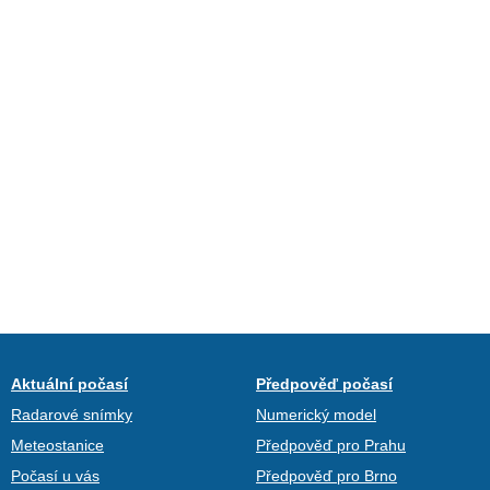
Aktuální počasí
Předpověď počasí
Radarové snímky
Numerický model
Meteostanice
Předpověď pro Prahu
Počasí u vás
Předpověď pro Brno