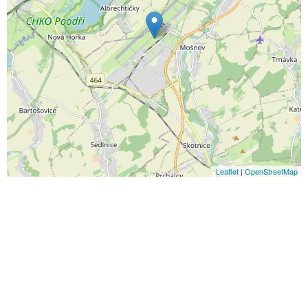
Leaflet
|
OpenStreetMap