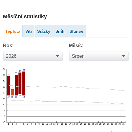
Měsíční statistiky
Teplota
Vítr
Srážky
Sníh
Slunce
Rok:
Měsíc: