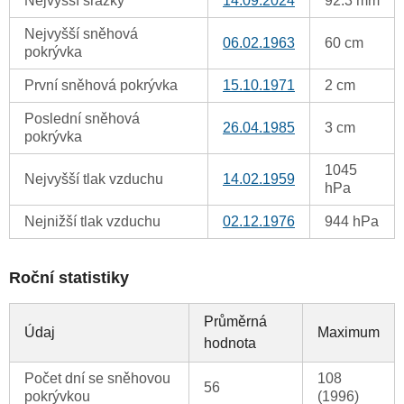
Nejvyšší srážky
14.09.2024
92.3 mm
Nejvyšší sněhová
06.02.1963
60 cm
pokrývka
První sněhová pokrývka
15.10.1971
2 cm
Poslední sněhová
26.04.1985
3 cm
pokrývka
1045
Nejvyšší tlak vzduchu
14.02.1959
hPa
Nejnižší tlak vzduchu
02.12.1976
944 hPa
Roční statistiky
Průměrná
Údaj
Maximum
hodnota
Počet dní se sněhovou
108
56
pokrývkou
(1996)