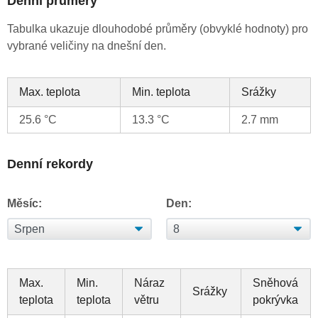
Denní průměry
Tabulka ukazuje dlouhodobé průměry (obvyklé hodnoty) pro
vybrané veličiny na dnešní den.
Max. teplota
Min. teplota
Srážky
25.6 °C
13.3 °C
2.7 mm
Denní rekordy
Měsíc:
Den:
Max.
Min.
Náraz
Sněhová
Srážky
teplota
teplota
větru
pokrývka