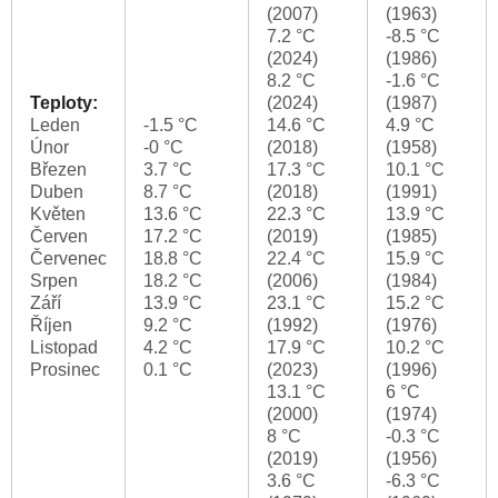
(2007)
(1963)
7.2 °C
-8.5 °C
(2024)
(1986)
8.2 °C
-1.6 °C
Teploty:
(2024)
(1987)
Leden
-1.5 °C
14.6 °C
4.9 °C
Únor
-0 °C
(2018)
(1958)
Březen
3.7 °C
17.3 °C
10.1 °C
Duben
8.7 °C
(2018)
(1991)
Květen
13.6 °C
22.3 °C
13.9 °C
Červen
17.2 °C
(2019)
(1985)
Červenec
18.8 °C
22.4 °C
15.9 °C
Srpen
18.2 °C
(2006)
(1984)
Září
13.9 °C
23.1 °C
15.2 °C
Říjen
9.2 °C
(1992)
(1976)
Listopad
4.2 °C
17.9 °C
10.2 °C
Prosinec
0.1 °C
(2023)
(1996)
13.1 °C
6 °C
(2000)
(1974)
8 °C
-0.3 °C
(2019)
(1956)
3.6 °C
-6.3 °C