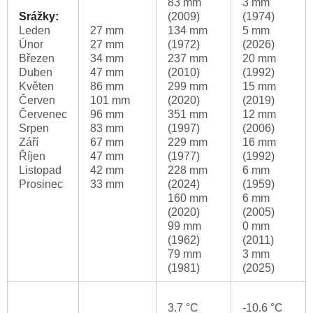
83 mm
3 mm
Srážky:
(2009)
(1974)
Leden
27 mm
134 mm
5 mm
Únor
27 mm
(1972)
(2026)
Březen
34 mm
237 mm
20 mm
Duben
47 mm
(2010)
(1992)
Květen
86 mm
299 mm
15 mm
Červen
101 mm
(2020)
(2019)
Červenec
96 mm
351 mm
12 mm
Srpen
83 mm
(1997)
(2006)
Září
67 mm
229 mm
16 mm
Říjen
47 mm
(1977)
(1992)
Listopad
42 mm
228 mm
6 mm
Prosinec
33 mm
(2024)
(1959)
160 mm
6 mm
(2020)
(2005)
99 mm
0 mm
(1962)
(2011)
79 mm
3 mm
(1981)
(2025)
3.7 °C
-10.6 °C