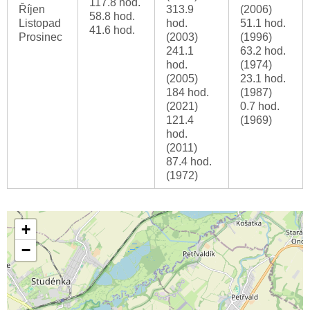
117.8 hod.
Říjen
313.9
(2006)
58.8 hod.
Listopad
hod.
51.1 hod.
41.6 hod.
Prosinec
(2003)
(1996)
241.1
63.2 hod.
hod.
(1974)
(2005)
23.1 hod.
184 hod.
(1987)
(2021)
0.7 hod.
121.4
(1969)
hod.
(2011)
87.4 hod.
(1972)
+
−