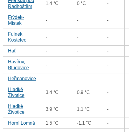
Frenštát pod
1.4 °C
0 °C
-
Radhoštěm
Frýdek-
-
-
-
Místek
Fulnek,
-
-
-
Kostelec
Hať
-
-
-
Havířov,
-
-
-
Bludovice
Heřmanovice
-
-
-
Hladké
3.4 °C
0.9 °C
-
Životice
Hladké
3.9 °C
1.1 °C
-
Životice
Horní Lomná
1.5 °C
-1.1 °C
-