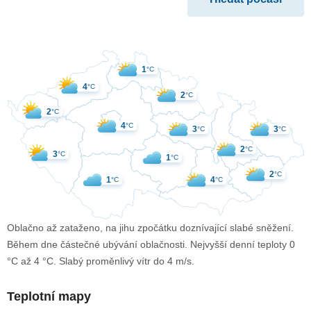
1
°C
4
°C
2
°C
2
°C
4
°C
3
3
°C
°C
2
°C
3
°C
1
°C
2
°C
1
4
°C
°C
Oblačno až zataženo, na jihu zpočátku doznívající slabé sněžení.
Během dne částečné ubývání oblačnosti. Nejvyšší denní teploty 0
°C až 4 °C. Slabý proměnlivý vítr do 4 m/s.
Teplotní mapy