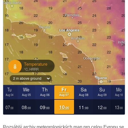
Rozsáhlý archiv meteorologických map pro celou Evropu se