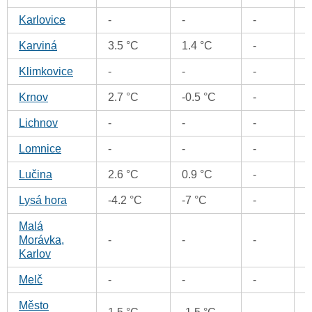
Karlovice
-
-
-
Karviná
3.5 °C
1.4 °C
-
Klimkovice
-
-
-
Krnov
2.7 °C
-0.5 °C
-
Lichnov
-
-
-
Lomnice
-
-
-
Lučina
2.6 °C
0.9 °C
-
Lysá hora
-4.2 °C
-7 °C
-
Malá
Morávka,
-
-
-
Karlov
Melč
-
-
-
Město