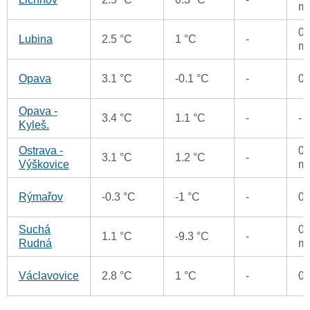
m
0.
Lubina
2.5 °C
1 °C
-
m
Opava
3.1 °C
-0.1 °C
-
0
Opava -
3.4 °C
1.1 °C
-
-
Kyleš.
Ostrava -
0.
3.1 °C
1.2 °C
-
Výškovice
m
Rýmařov
-0.3 °C
-1 °C
-
0
Suchá
0.
1.1 °C
-9.3 °C
-
Rudná
m
Václavovice
2.8 °C
1 °C
-
0