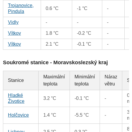
Trojanovice,
0.6 °C
-1 °C
-
-
Pindula
Vidly
-
-
-
Vítkov
1.8 °C
-0.2 °C
-
Vítkov
2.1 °C
-0.1 °C
-
Soukromé stanice - Moravskoslezský kraj
Maximální
Minimální
Náraz
Stanice
Sr
teplota
teplota
větru
Hladké
0.
3.2 °C
-0.1 °C
-
Životice
m
3.
Holčovice
1.4 °C
-5.5 °C
-
m
8.
Lichnov
2.5 °C
0.3 °C
-