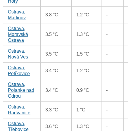
Hory
Ostrava,
3.8 °C
1.2 °C
-
-
Martinov
Ostrava,
Moravská
3.5 °C
1.3 °C
-
-
Ostrava
Ostrava,
3.5 °C
1.5 °C
-
-
Nová Ves
Ostrava,
3.4 °C
1.2 °C
-
-
Petřkovice
Ostrava,
Polanka nad
3.4 °C
0.9 °C
-
-
Odrou
Ostrava,
3.3 °C
1 °C
-
-
Radvanice
Ostrava,
3.6 °C
1.3 °C
-
-
Třebovice