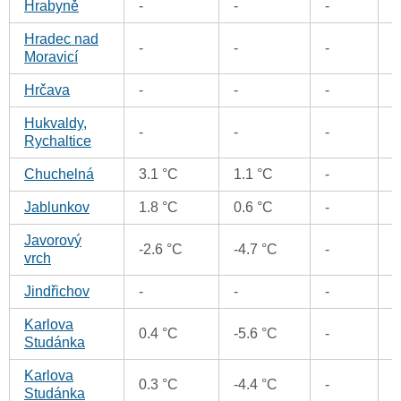
Hrabyně
-
-
-
Hradec nad
-
-
-
Moravicí
Hrčava
-
-
-
Hukvaldy,
-
-
-
Rychaltice
Chuchelná
3.1 °C
1.1 °C
-
Jablunkov
1.8 °C
0.6 °C
-
Javorový
-2.6 °C
-4.7 °C
-
-
vrch
Jindřichov
-
-
-
Karlova
0.4 °C
-5.6 °C
-
Studánka
Karlova
0.3 °C
-4.4 °C
-
Studánka