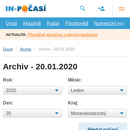
Přejít
na
hlavní
obsah
Úvod
Aktuálně
Radar
Předpověď
Numerický model
Převážně slunečno s letními teplotami
AKTUALITA:
Úvod
Archiv
Archiv - 20.01.2020
Archiv - 20.01.2020
Rok:
Měsíc:
Den:
Kraj: