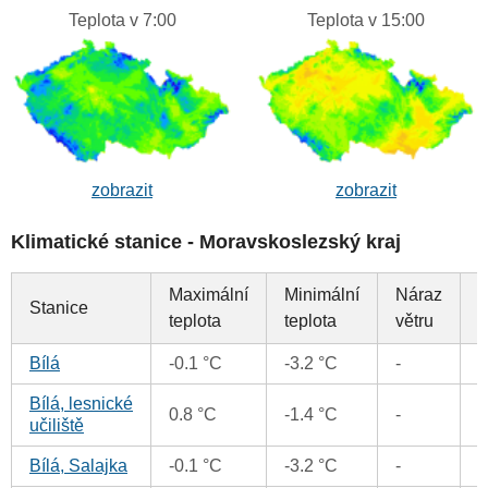
Teplota v 7:00
Teplota v 15:00
zobrazit
zobrazit
Klimatické stanice - Moravskoslezský kraj
Maximální
Minimální
Náraz
Stanice
S
teplota
teplota
větru
Bílá
-0.1 °C
-3.2 °C
-
Bílá, lesnické
0.8 °C
-1.4 °C
-
-
učiliště
Bílá, Salajka
-0.1 °C
-3.2 °C
-