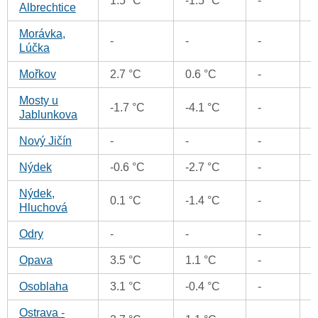
1.5 °C
-1.5 °C
-
Albrechtice
Morávka,
-
-
-
Lúčka
Mořkov
2.7 °C
0.6 °C
-
Mosty u
-1.7 °C
-4.1 °C
-
-
Jablunkova
Nový Jičín
-
-
-
Nýdek
-0.6 °C
-2.7 °C
-
Nýdek,
0.1 °C
-1.4 °C
-
-
Hluchová
Odry
-
-
-
Opava
3.5 °C
1.1 °C
-
Osoblaha
3.1 °C
-0.4 °C
-
Ostrava -