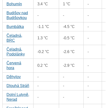
Bohumín
3.4 °C
1 °C
-
Budišov nad
-
-
-
Budišovkou
Bumbálka
-1.1 °C
-4.5 °C
-
-
Čeladná,
1.3 °C
-0.5 °C
-
-
BRC
Čeladná,
-0.2 °C
-2.6 °C
-
-
Podolánky
Červená
0.2 °C
-2.9 °C
-
hora
Děhylov
-
-
-
Dlouhá Stráň
-
-
-
Dolní Lutyně,
-
-
-
Nerad