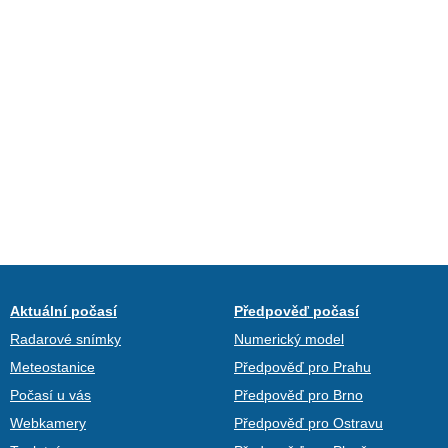
Aktuální počasí
Předpověď počasí
Radarové snímky
Numerický model
Meteostanice
Předpověď pro Prahu
Počasí u vás
Předpověď pro Brno
Webkamery
Předpověď pro Ostravu