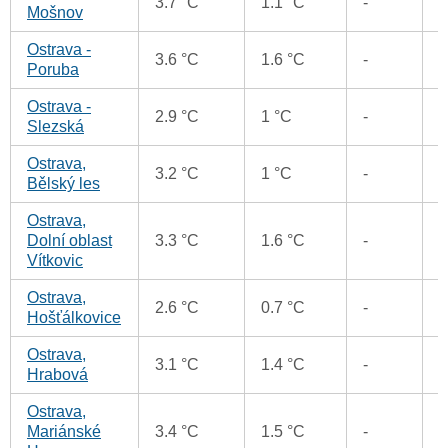
3.7 °C
1.1 °C
-
Mošnov
Ostrava -
3.6 °C
1.6 °C
-
Poruba
Ostrava -
2.9 °C
1 °C
-
Slezská
Ostrava,
3.2 °C
1 °C
-
-
Bělský les
Ostrava,
Dolní oblast
3.3 °C
1.6 °C
-
-
Vítkovic
Ostrava,
2.6 °C
0.7 °C
-
-
Hošťálkovice
Ostrava,
3.1 °C
1.4 °C
-
-
Hrabová
Ostrava,
Mariánské
3.4 °C
1.5 °C
-
-