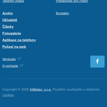
Teplotní mapa
Předpověď pro Plzeň
Archiv
Kontakty
Uživatelé
Články
Fotogalerie
Aplikace na telefony
Počasí na web
Ventusky
In-počasie
Copyright © 2026
InMeteo, s.r.o.
Použitím souhlasíte s uložením
cookies
.