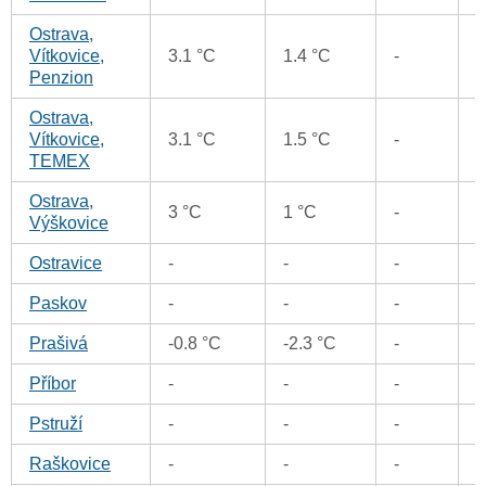
Ostrava,
Vítkovice,
3.1 °C
1.4 °C
-
-
Penzion
Ostrava,
Vítkovice,
3.1 °C
1.5 °C
-
-
TEMEX
Ostrava,
3 °C
1 °C
-
-
Výškovice
Ostravice
-
-
-
Paskov
-
-
-
Prašivá
-0.8 °C
-2.3 °C
-
-
Příbor
-
-
-
Pstruží
-
-
-
Raškovice
-
-
-