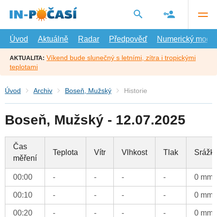
Přejít
na
hlavní
obsah
Úvod
Aktuálně
Radar
Předpověď
Numerický model
Víkend bude slunečný s letními, zítra i tropickými
AKTUALITA:
teplotami
Úvod
Archiv
Boseň, Mužský
Historie
Boseň, Mužský - 12.07.2025
Čas
Teplota
Vítr
Vlhkost
Tlak
Srážk
měření
00:00
-
-
-
-
0 mm
00:10
-
-
-
-
0 mm
00:20
-
-
-
-
0 mm