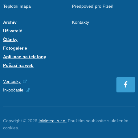
Teplotní mapa
Předpověď pro Plzeň
Archiv
Kontakty
Uživatelé
Články
Fotogalerie
Aplikace na telefony
Počasí na web
Ventusky
In-počasie
Copyright © 2026
InMeteo, s.r.o.
Použitím souhlasíte s uložením
cookies
.