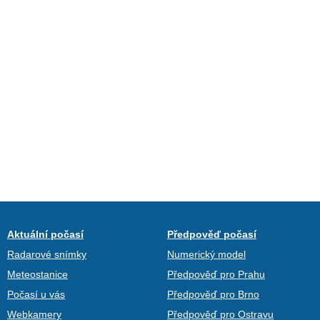
Aktuální počasí
Předpověď počasí
Radarové snímky
Numerický model
Meteostanice
Předpověď pro Prahu
Počasí u vás
Předpověď pro Brno
Webkamery
Předpověď pro Ostravu