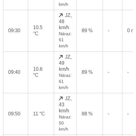
km/h
JZ,
48
10.5
km/h
09:30
89 %
-
0 
°C
Náraz:
61
km/h
JZ,
49
10.6
km/h
09:40
89 %
-
-
°C
Náraz:
61
km/h
JZ,
43
km/h
09:50
11 °C
88 %
-
-
Náraz:
50
km/h