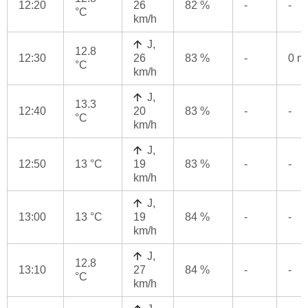
12:20
26
82 %
-
-
°C
km/h
J,
12.8
12:30
26
83 %
-
0 
°C
km/h
J,
13.3
12:40
20
83 %
-
-
°C
km/h
J,
12:50
13 °C
19
83 %
-
-
km/h
J,
13:00
13 °C
19
84 %
-
-
km/h
J,
12.8
13:10
27
84 %
-
-
°C
km/h