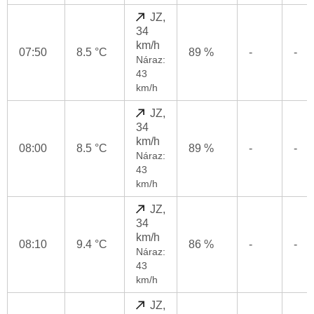
JZ,
34
km/h
07:50
8.5 °C
89 %
-
-
Náraz:
43
km/h
JZ,
34
km/h
08:00
8.5 °C
89 %
-
-
Náraz:
43
km/h
JZ,
34
km/h
08:10
9.4 °C
86 %
-
-
Náraz:
43
km/h
JZ,