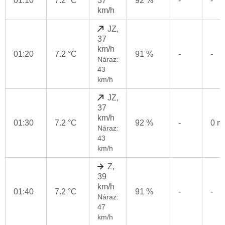
01:10
7.2 °C
37
92 %
-
-
km/h
JZ,
37
km/h
01:20
7.2 °C
91 %
-
-
Náraz:
43
km/h
JZ,
37
km/h
01:30
7.2 °C
92 %
-
0 
Náraz:
43
km/h
Z,
39
km/h
01:40
7.2 °C
91 %
-
-
Náraz:
47
km/h