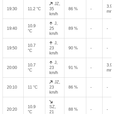
JZ,
3.9
19:30
11.2 °C
35
86 %
-
mm
km/h
J,
10.9
19:40
25
89 %
-
-
°C
km/h
J,
10.7
19:50
23
90 %
-
-
°C
km/h
J,
10.7
3.9
20:00
23
91 %
-
°C
mm
km/h
JZ,
20:10
11 °C
23
86 %
-
-
km/h
10.9
SZ,
20:20
88 %
-
-
°C
21