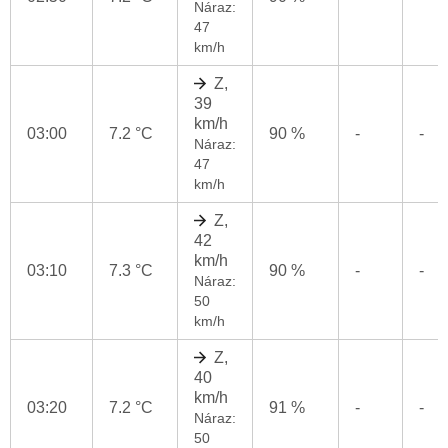
Náraz:
47
km/h
Z,
39
km/h
03:00
7.2 °C
90 %
-
-
Náraz:
47
km/h
Z,
42
km/h
03:10
7.3 °C
90 %
-
-
Náraz:
50
km/h
Z,
40
km/h
03:20
7.2 °C
91 %
-
-
Náraz:
50