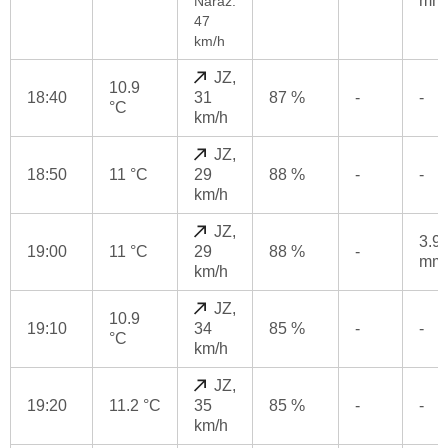
mm
Náraz:
47
km/h
JZ,
10.9
18:40
31
87 %
-
-
°C
km/h
JZ,
18:50
11 °C
29
88 %
-
-
km/h
JZ,
3.9
19:00
11 °C
29
88 %
-
mm
km/h
JZ,
10.9
19:10
34
85 %
-
-
°C
km/h
JZ,
19:20
11.2 °C
35
85 %
-
-
km/h