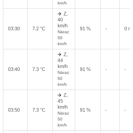
km/h
Z,
40
km/h
03:30
7.2 °C
91 %
-
0 
Náraz:
50
km/h
Z,
44
km/h
03:40
7.3 °C
91 %
-
-
Náraz:
50
km/h
Z,
45
km/h
03:50
7.3 °C
91 %
-
-
Náraz:
50
km/h