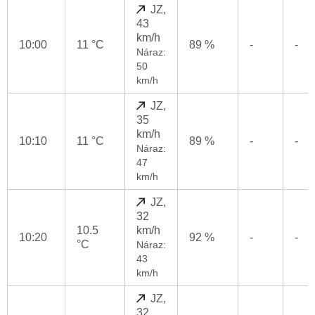
JZ,
43
km/h
10:00
11 °C
89 %
-
-
Náraz:
50
km/h
JZ,
35
km/h
10:10
11 °C
89 %
-
-
Náraz:
47
km/h
JZ,
32
10.5
km/h
10:20
92 %
-
-
°C
Náraz:
43
km/h
JZ,
32