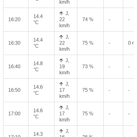
km/h
J,
14.4
16:20
22
74 %
-
-
°C
km/h
J,
14.4
16:30
22
75 %
-
0 
°C
km/h
J,
14.8
16:40
19
73 %
-
-
°C
km/h
J,
14.6
16:50
17
75 %
-
-
°C
km/h
J,
14.6
17:00
17
75 %
-
-
°C
km/h
J,
14.3