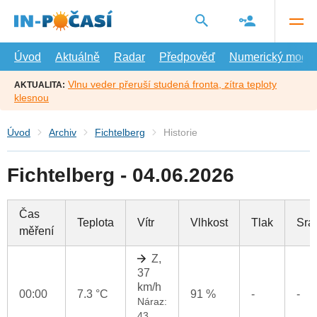
Přejít
na
hlavní
obsah
Úvod
Aktuálně
Radar
Předpověď
Numerický model
Vlnu veder přeruší studená fronta, zítra teploty
AKTUALITA:
klesnou
Úvod
Archiv
Fichtelberg
Historie
Fichtelberg - 04.06.2026
Čas
Teplota
Vítr
Vlhkost
Tlak
Srá
měření
Z,
37
km/h
00:00
7.3 °C
91 %
-
-
Náraz:
43