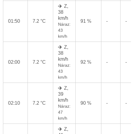
Z,
38
km/h
01:50
7.2 °C
91 %
-
-
Náraz:
43
km/h
Z,
38
km/h
02:00
7.2 °C
92 %
-
-
Náraz:
43
km/h
Z,
39
km/h
02:10
7.2 °C
90 %
-
-
Náraz:
47
km/h
Z,