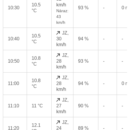
10.5
km/h
10:30
93 %
-
0 
°C
Náraz:
43
km/h
JZ,
10.5
10:40
30
94 %
-
-
°C
km/h
JZ,
10.8
10:50
28
93 %
-
-
°C
km/h
JZ,
10.8
11:00
28
94 %
-
0 
°C
km/h
JZ,
11:10
11 °C
27
90 %
-
-
km/h
JZ,
12.1
11:20
24
89 %
-
-