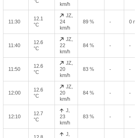
°C
km/h
JZ,
12.1
11:30
24
89 %
-
0 
°C
km/h
JZ,
12.6
11:40
22
84 %
-
-
°C
km/h
JZ,
12.6
11:50
20
83 %
-
-
°C
km/h
JZ,
12.6
12:00
20
84 %
-
-
°C
km/h
J,
12.7
12:10
23
83 %
-
-
°C
km/h
J,
12.8