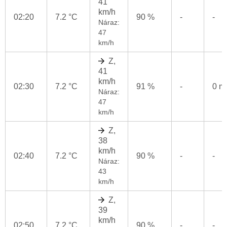
41
km/h
02:20
7.2 °C
90 %
-
-
Náraz:
47
km/h
Z,
41
km/h
02:30
7.2 °C
91 %
-
0 
Náraz:
47
km/h
Z,
38
km/h
02:40
7.2 °C
90 %
-
-
Náraz:
43
km/h
Z,
39
km/h
02:50
7.2 °C
90 %
-
-