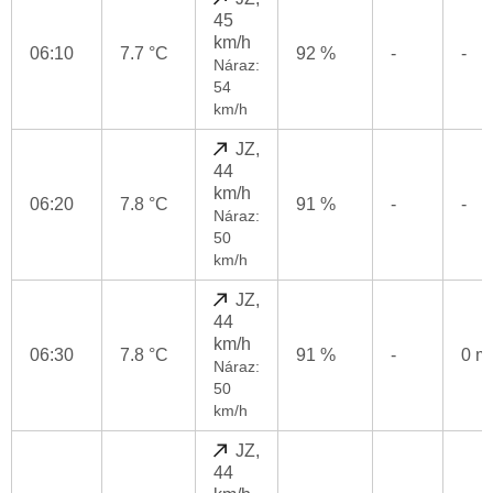
45
km/h
06:10
7.7 °C
92 %
-
-
Náraz:
54
km/h
JZ,
44
km/h
06:20
7.8 °C
91 %
-
-
Náraz:
50
km/h
JZ,
44
km/h
06:30
7.8 °C
91 %
-
0 
Náraz:
50
km/h
JZ,
44