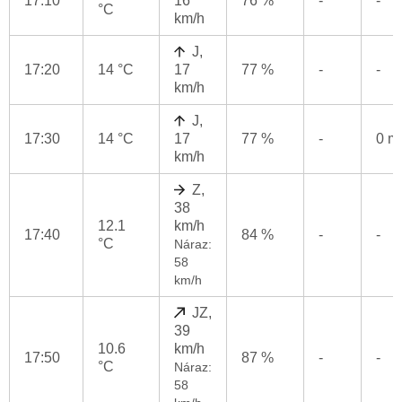
17:10
16
76 %
-
-
°C
km/h
J,
17:20
14 °C
17
77 %
-
-
km/h
J,
17:30
14 °C
17
77 %
-
0 
km/h
Z,
38
12.1
km/h
17:40
84 %
-
-
°C
Náraz:
58
km/h
JZ,
39
10.6
km/h
17:50
87 %
-
-
°C
Náraz:
58