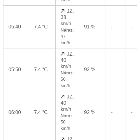
JZ,
38
km/h
05:40
7.4 °C
91 %
-
-
Náraz:
47
km/h
JZ,
40
km/h
05:50
7.4 °C
92 %
-
-
Náraz:
50
km/h
JZ,
40
km/h
06:00
7.4 °C
92 %
-
-
Náraz:
50
km/h
JZ,