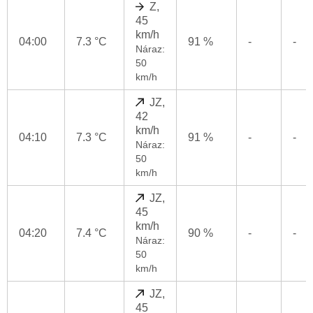
Z,
45
km/h
04:00
7.3 °C
91 %
-
-
Náraz:
50
km/h
JZ,
42
km/h
04:10
7.3 °C
91 %
-
-
Náraz:
50
km/h
JZ,
45
km/h
04:20
7.4 °C
90 %
-
-
Náraz:
50
km/h
JZ,
45