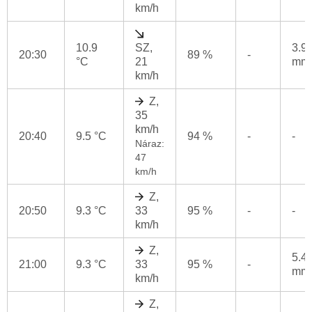
km/h
10.9
SZ,
3.9
20:30
89 %
-
°C
21
mm
km/h
Z,
35
km/h
20:40
9.5 °C
94 %
-
-
Náraz:
47
km/h
Z,
20:50
9.3 °C
33
95 %
-
-
km/h
Z,
5.4
21:00
9.3 °C
33
95 %
-
mm
km/h
Z,