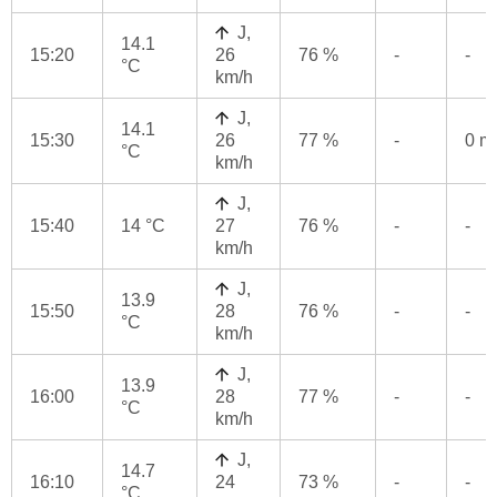
J,
14.1
15:20
26
76 %
-
-
°C
km/h
J,
14.1
15:30
26
77 %
-
0 
°C
km/h
J,
15:40
14 °C
27
76 %
-
-
km/h
J,
13.9
15:50
28
76 %
-
-
°C
km/h
J,
13.9
16:00
28
77 %
-
-
°C
km/h
J,
14.7
16:10
24
73 %
-
-
°C