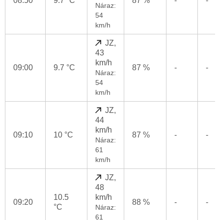
08:50
9.7 °C
87 %
-
-
Náraz:
54
km/h
JZ,
43
km/h
09:00
9.7 °C
87 %
-
-
Náraz:
54
km/h
JZ,
44
km/h
09:10
10 °C
87 %
-
-
Náraz:
61
km/h
JZ,
48
10.5
km/h
09:20
88 %
-
-
°C
Náraz:
61