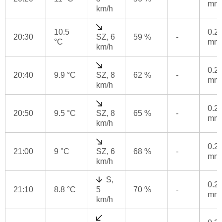
mm
km/h
10.5
0.2
20:30
SZ, 6
59 %
-
°C
mm
km/h
0.2
20:40
9.9 °C
SZ, 8
62 %
-
mm
km/h
0.2
20:50
9.5 °C
SZ, 8
65 %
-
mm
km/h
0.2
21:00
9 °C
SZ, 6
68 %
-
mm
km/h
S,
0.2
21:10
8.8 °C
5
70 %
-
mm
km/h