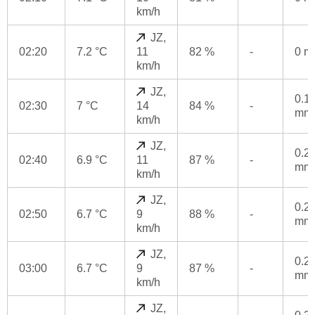
km/h
JZ,
02:20
7.2 °C
11
82 %
-
0 
km/h
JZ,
0.1
02:30
7 °C
14
84 %
-
mm
km/h
JZ,
0.2
02:40
6.9 °C
11
87 %
-
mm
km/h
JZ,
0.2
02:50
6.7 °C
9
88 %
-
mm
km/h
JZ,
0.2
03:00
6.7 °C
9
87 %
-
mm
km/h
JZ,