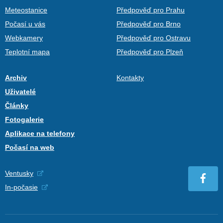
Meteostanice
Předpověď pro Prahu
Počasí u vás
Předpověď pro Brno
Webkamery
Předpověď pro Ostravu
Teplotní mapa
Předpověď pro Plzeň
Archiv
Kontakty
Uživatelé
Články
Fotogalerie
Aplikace na telefony
Počasí na web
Ventusky
In-počasie