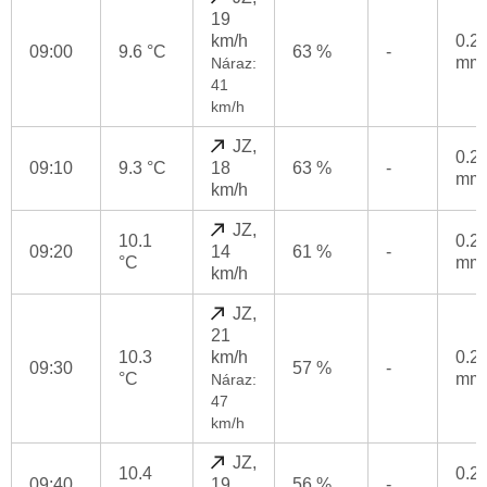
19
km/h
0.2
09:00
9.6 °C
63 %
-
mm
Náraz:
41
km/h
JZ,
0.2
09:10
9.3 °C
18
63 %
-
mm
km/h
JZ,
10.1
0.2
09:20
14
61 %
-
°C
mm
km/h
JZ,
21
10.3
km/h
0.2
09:30
57 %
-
°C
mm
Náraz:
47
km/h
JZ,
10.4
0.2
09:40
19
56 %
-