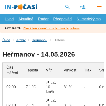
Přejít
na
hlavní
obsah
Úvod
Aktuálně
Radar
Předpověď
Numerický model
Převážně slunečno s letními teplotami
AKTUALITA:
Úvod
Archiv
Heřmanov
Historie
Heřmanov - 14.05.2026
Čas
Teplota
Vítr
Vlhkost
Tlak
Srá
měření
JZ,
02:00
7.1 °C
10
81 %
-
0 
km/h
JZ,
02:10
7.1 °C
10
81 %
-
0 