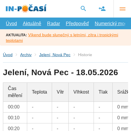
Přejít
na
hlavní
obsah
Úvod
Aktuálně
Radar
Předpověď
Numerický model
Víkend bude slunečný s letními, zítra i tropickými
AKTUALITA:
teplotami
Úvod
Archiv
Jelení, Nová Pec
Historie
Jelení, Nová Pec - 18.05.2026
Čas
Teplota
Vítr
Vlhkost
Tlak
Srážk
měření
00:00
-
-
-
-
0 mm
00:10
-
-
-
-
0 mm
00:20
-
-
-
-
0 mm