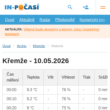
Přejít
na
hlavní
obsah
Úvod
Aktuálně
Radar
Předpověď
Numerický model
Víkend bude slunečný s letními, zítra i tropickými
AKTUALITA:
teplotami
Úvod
Archiv
Křemže
Historie
Křemže - 10.05.2026
Čas
Teplota
Vítr
Vlhkost
Tlak
Srážk
měření
00:00
9.3 °C
-
76 %
-
0 mm
00:10
9.2 °C
-
76 %
-
0 mm
00:20
9 °C
-
75 %
-
0 mm