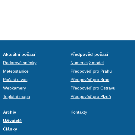
Aktuální počasí
Předpověď počasí
Radarové snímky
Numerický model
Meteostanice
Předpověď pro Prahu
Počasí u vás
Předpověď pro Brno
Webkamery
Předpověď pro Ostravu
Teplotní mapa
Předpověď pro Plzeň
Archiv
Kontakty
Uživatelé
Články