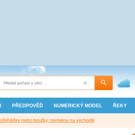
R
PŘEDPOVĚĎ
NUMERICKÝ
MODEL
ŘEKY
y přeháňky nebo bouřky, zejména na východě