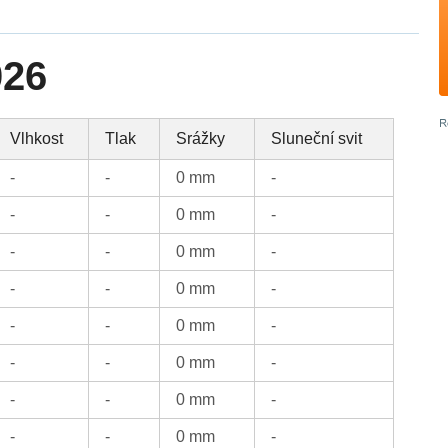
026
Vlhkost
Tlak
Srážky
Sluneční svit
-
-
0 mm
-
-
-
0 mm
-
-
-
0 mm
-
-
-
0 mm
-
-
-
0 mm
-
-
-
0 mm
-
-
-
0 mm
-
-
-
0 mm
-