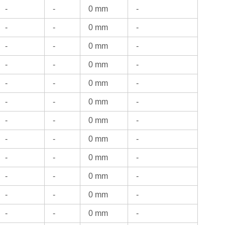
-
-
0 mm
-
-
-
0 mm
-
-
-
0 mm
-
-
-
0 mm
-
-
-
0 mm
-
-
-
0 mm
-
-
-
0 mm
-
-
-
0 mm
-
-
-
0 mm
-
-
-
0 mm
-
-
-
0 mm
-
-
-
0 mm
-