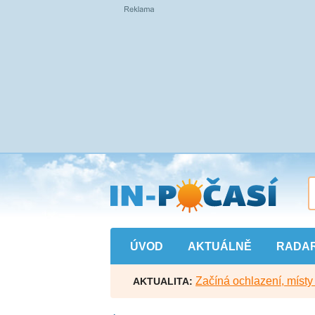
Přejít
na
hlavní
obsah
ÚVOD
AKTUÁLNĚ
RADA
Začíná ochlazení, míst
AKTUALITA: