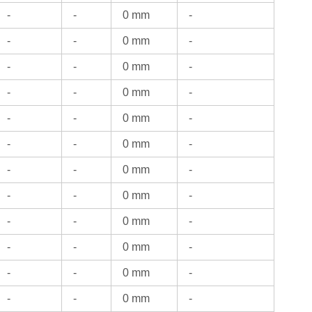
-
-
0 mm
-
-
-
0 mm
-
-
-
0 mm
-
-
-
0 mm
-
-
-
0 mm
-
-
-
0 mm
-
-
-
0 mm
-
-
-
0 mm
-
-
-
0 mm
-
-
-
0 mm
-
-
-
0 mm
-
-
-
0 mm
-