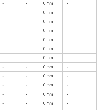
-
-
0 mm
-
-
-
0 mm
-
-
-
0 mm
-
-
-
0 mm
-
-
-
0 mm
-
-
-
0 mm
-
-
-
0 mm
-
-
-
0 mm
-
-
-
0 mm
-
-
-
0 mm
-
-
-
0 mm
-
-
-
0 mm
-