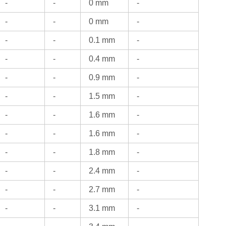
-
-
0 mm
-
-
-
0 mm
-
-
-
0.1 mm
-
-
-
0.4 mm
-
-
-
0.9 mm
-
-
-
1.5 mm
-
-
-
1.6 mm
-
-
-
1.6 mm
-
-
-
1.8 mm
-
-
-
2.4 mm
-
-
-
2.7 mm
-
-
-
3.1 mm
-