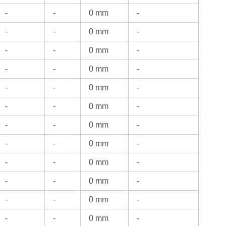
-
-
0 mm
-
-
-
0 mm
-
-
-
0 mm
-
-
-
0 mm
-
-
-
0 mm
-
-
-
0 mm
-
-
-
0 mm
-
-
-
0 mm
-
-
-
0 mm
-
-
-
0 mm
-
-
-
0 mm
-
-
-
0 mm
-