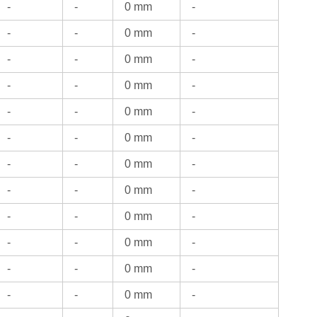
-
-
0 mm
-
-
-
0 mm
-
-
-
0 mm
-
-
-
0 mm
-
-
-
0 mm
-
-
-
0 mm
-
-
-
0 mm
-
-
-
0 mm
-
-
-
0 mm
-
-
-
0 mm
-
-
-
0 mm
-
-
-
0 mm
-