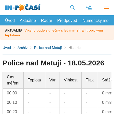
Přejít
na
hlavní
obsah
Úvod
Aktuálně
Radar
Předpověď
Numerický model
Víkend bude slunečný s letními, zítra i tropickými
AKTUALITA:
teplotami
Úvod
Archiv
Police nad Metují
Historie
Police nad Metují - 18.05.2026
Čas
Teplota
Vítr
Vlhkost
Tlak
Srážk
měření
00:00
-
-
-
-
0 mm
00:10
-
-
-
-
0 mm
00:20
-
-
-
-
0 mm