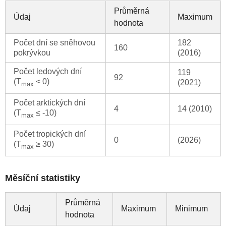
Průměrná
Údaj
Maximum
hodnota
Počet dní se sněhovou
182
160
pokrývkou
(2016)
Počet ledových dní
119
92
(T
< 0)
(2021)
max
Počet arktických dní
4
14 (2010)
(T
≤ -10)
max
Počet tropických dní
0
(2026)
(T
≥ 30)
max
Měsíční statistiky
Průměrná
Údaj
Maximum
Minimum
hodnota