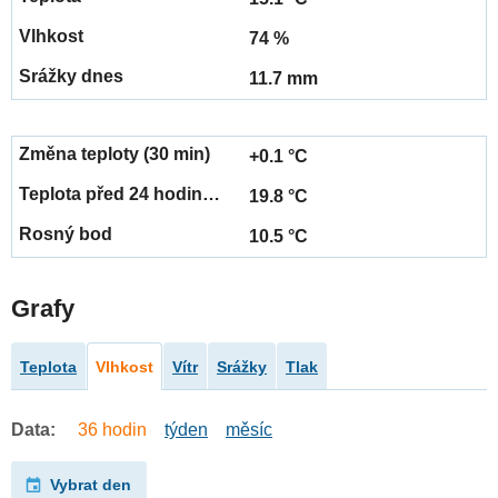
74 %
11.7 mm
+0.1 °C
19.8 °C
10.5 °C
Grafy
Teplota
Vlhkost
Vítr
Srážky
Tlak
Data:
36 hodin
týden
měsíc
Vybrat den