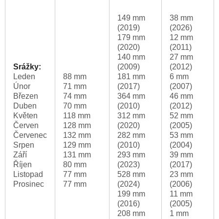
149 mm
38 mm
(2019)
(2026)
179 mm
12 mm
(2020)
(2011)
140 mm
27 mm
Srážky:
(2009)
(2012)
Leden
88 mm
181 mm
6 mm
Únor
71 mm
(2017)
(2007)
Březen
74 mm
364 mm
46 mm
Duben
70 mm
(2010)
(2012)
Květen
118 mm
312 mm
52 mm
Červen
128 mm
(2020)
(2005)
Červenec
132 mm
282 mm
53 mm
Srpen
129 mm
(2010)
(2004)
Září
131 mm
293 mm
39 mm
Říjen
80 mm
(2023)
(2017)
Listopad
77 mm
528 mm
23 mm
Prosinec
77 mm
(2024)
(2006)
199 mm
11 mm
(2016)
(2005)
208 mm
1 mm