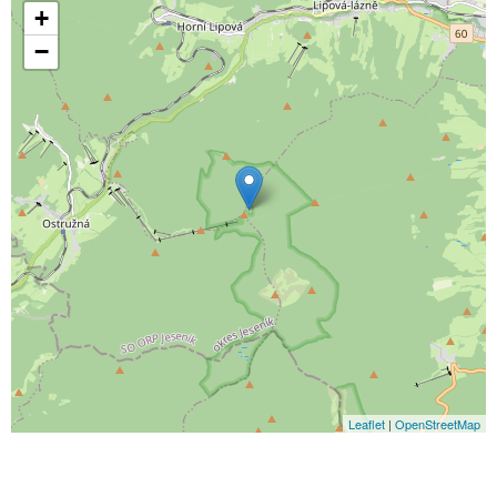
+
−
Leaflet
|
OpenStreetMap