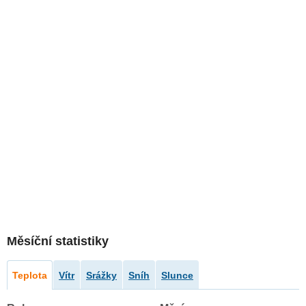
Měsíční statistiky
Teplota
Vítr
Srážky
Sníh
Slunce