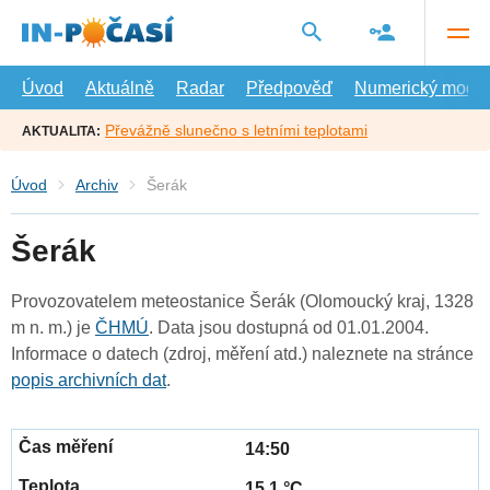
Přejít
na
hlavní
obsah
Úvod
Aktuálně
Radar
Předpověď
Numerický model
Převážně slunečno s letními teplotami
AKTUALITA:
Úvod
Archiv
Šerák
Šerák
Provozovatelem meteostanice Šerák (Olomoucký kraj, 1328
m n. m.) je
ČHMÚ
. Data jsou dostupná od 01.01.2004.
Informace o datech (zdroj, měření atd.) naleznete na stránce
popis archivních dat
.
14:50
15.1 °C