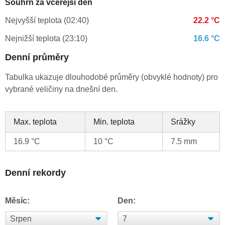
Souhrn za včerejší den
Nejvyšší teplota (02:40)
22.2 °C
Nejnižší teplota (23:10)
16.6 °C
Denní průměry
Tabulka ukazuje dlouhodobé průměry (obvyklé hodnoty) pro
vybrané veličiny na dnešní den.
Max. teplota
Min. teplota
Srážky
16.9 °C
10 °C
7.5 mm
Denní rekordy
Měsíc:
Den: