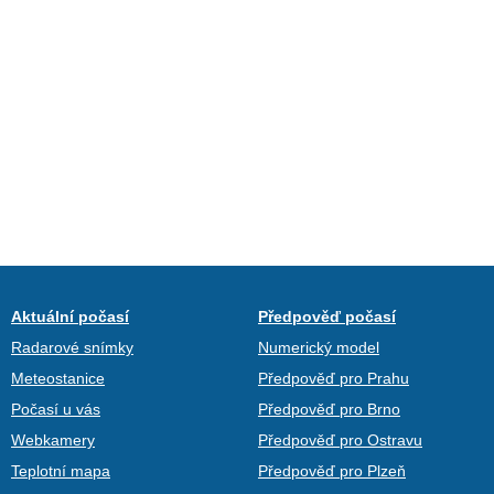
Aktuální počasí
Předpověď počasí
Radarové snímky
Numerický model
Meteostanice
Předpověď pro Prahu
Počasí u vás
Předpověď pro Brno
Webkamery
Předpověď pro Ostravu
Teplotní mapa
Předpověď pro Plzeň