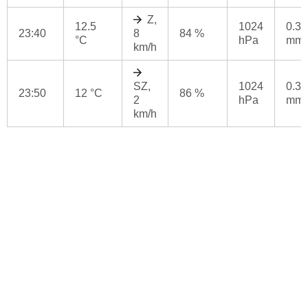
Z,
12.5
1024
0.3
23:40
8
84 %
°C
hPa
mm
km/h
SZ,
1024
0.3
23:50
12 °C
86 %
2
hPa
mm
km/h