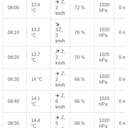
Z,
12.6
1020
08:00
2
72 %
0 m
°C
hPa
km/h
13.2
SZ,
1020
08:10
76 %
0 m
°C
3
hPa
km/h
Z,
13.7
1020
08:20
2
70 %
0 m
°C
hPa
km/h
Z,
1020
08:30
14 °C
2
66 %
0 m
hPa
km/h
Z,
14.1
1020
08:40
6
66 %
0 m
°C
hPa
km/h
Z,
14.4
1020
08:50
5
68 %
0 m
°C
hPa