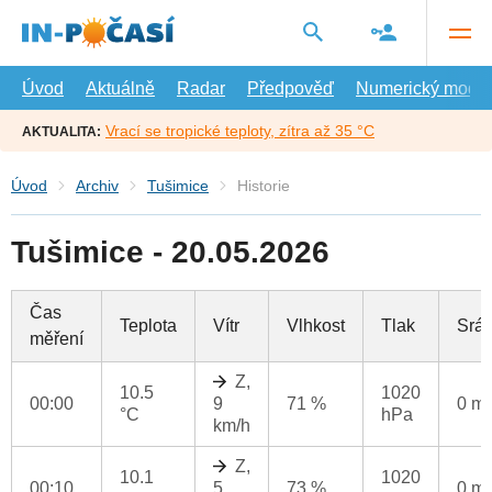
Přejít
na
hlavní
obsah
Úvod
Aktuálně
Radar
Předpověď
Numerický model
Vrací se tropické teploty, zítra až 35 °C
AKTUALITA:
Úvod
Archiv
Tušimice
Historie
Tušimice - 20.05.2026
Čas
Teplota
Vítr
Vlhkost
Tlak
Srá
měření
Z,
10.5
1020
00:00
9
71 %
0 m
°C
hPa
km/h
Z,
10.1
1020
00:10
5
73 %
0 m