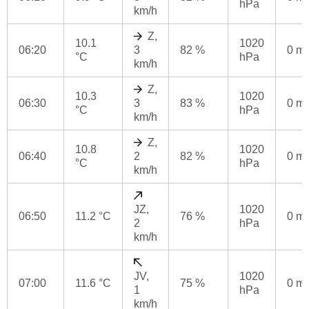
hPa
km/h
Z,
10.1
1020
06:20
3
82 %
0 m
°C
hPa
km/h
Z,
10.3
1020
06:30
3
83 %
0 m
°C
hPa
km/h
Z,
10.8
1020
06:40
2
82 %
0 m
°C
hPa
km/h
JZ,
1020
06:50
11.2 °C
76 %
0 m
2
hPa
km/h
JV,
1020
07:00
11.6 °C
75 %
0 m
1
hPa
km/h