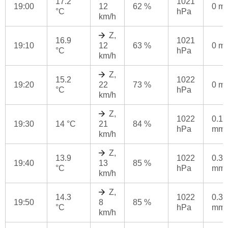
17.2
1021
19:00
12
62 %
0 m
°C
hPa
km/h
Z,
16.9
1021
19:10
12
63 %
0 m
°C
hPa
km/h
Z,
15.2
1022
19:20
22
73 %
0 m
°C
hPa
km/h
Z,
1022
0.1
19:30
14 °C
21
84 %
hPa
mm
km/h
Z,
13.9
1022
0.3
19:40
13
85 %
°C
hPa
mm
km/h
Z,
14.3
1022
0.3
19:50
8
85 %
°C
hPa
mm
km/h