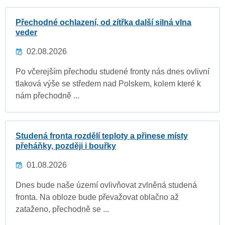
Přechodné ochlazení, od zítřka další silná vlna
veder
02.08.2026
Po včerejším přechodu studené fronty nás dnes ovlivní
tlaková výše se středem nad Polskem, kolem které k
nám přechodně ...
Studená fronta rozdělí teploty a přinese místy
přeháňky, později i bouřky
01.08.2026
Dnes bude naše území ovlivňovat zvlněná studená
fronta. Na obloze bude převažovat oblačno až
zataženo, přechodně se ...