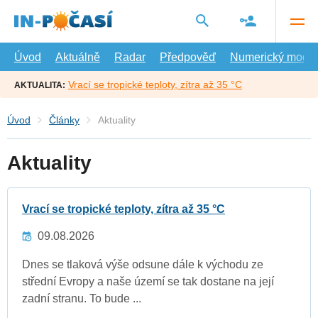
Přejít
na
hlavní
obsah
Úvod
Aktuálně
Radar
Předpověď
Numerický model
Vrací se tropické teploty, zítra až 35 °C
AKTUALITA:
Úvod
Články
Aktuality
Aktuality
Vrací se tropické teploty, zítra až 35 °C
09.08.2026
Dnes se tlaková výše odsune dále k východu ze
střední Evropy a naše území se tak dostane na její
zadní stranu. To bude ...