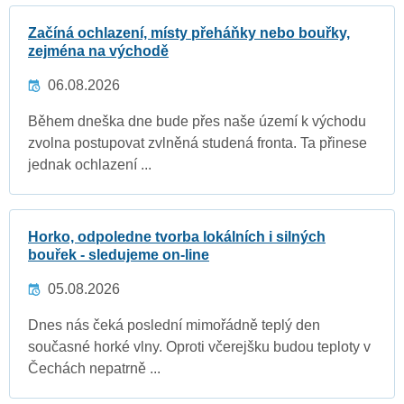
Začíná ochlazení, místy přeháňky nebo bouřky,
zejména na východě
06.08.2026
Během dneška dne bude přes naše území k východu
zvolna postupovat zvlněná studená fronta. Ta přinese
jednak ochlazení ...
Horko, odpoledne tvorba lokálních i silných
bouřek - sledujeme on-line
05.08.2026
Dnes nás čeká poslední mimořádně teplý den
současné horké vlny. Oproti včerejšku budou teploty v
Čechách nepatrně ...