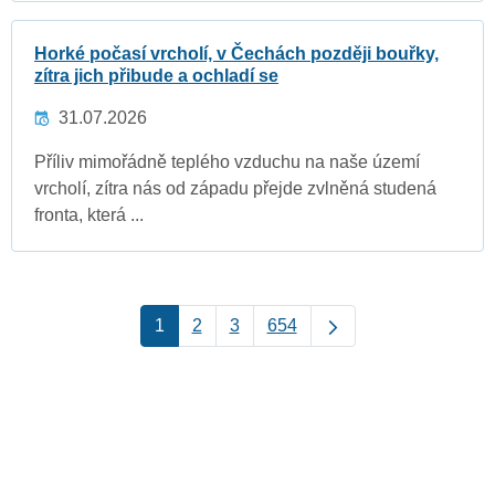
Horké počasí vrcholí, v Čechách později bouřky,
zítra jich přibude a ochladí se
31.07.2026
Příliv mimořádně teplého vzduchu na naše území
vrcholí, zítra nás od západu přejde zvlněná studená
fronta, která ...
1
2
3
654