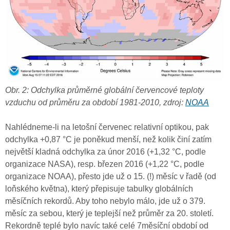
Obr. 2: Odchylka průměrné globální červencové teploty
vzduchu od průměru za období 1981-2010, zdroj:
NOAA
Nahlédneme-li na letošní červenec relativní optikou, pak
odchylka +0,87 °C je poněkud menší, než kolik činí zatím
největší kladná odchylka za únor 2016 (+1,32 °C, podle
organizace NASA), resp. březen 2016 (+1,22 °C, podle
organizace NOAA), přesto jde už o 15. (!) měsíc v řadě (od
loňského května), který přepisuje tabulky globálních
měsíčních rekordů. Aby toho nebylo málo, jde už o 379.
měsíc za sebou, který je teplejší než průměr za 20. století.
Rekordně teplé bylo navíc také celé 7měsíční období od