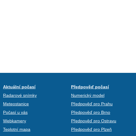
Aktuální počasí
Předpověď počasí
Radarové snímky
Numerický model
Meteostanice
Předpověď pro Prahu
Počasí u vás
Předpověď pro Brno
Webkamery
Předpověď pro Ostravu
Teplotní mapa
Předpověď pro Plzeň