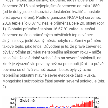
(i když ne tolik jako loňský), globálně, tedy na celé Zemi, se
červenec 2016 stal nejteplejším červencem od roku 1880
(od té doby jsou k dispozici v dostatečné kvalitě a hustotě
přístrojová měření). Podle organizace NOAA byl červenec
2016 teplejší o 0,87 °C než je průměr za celé 20. století (obr.
1). Globální průměrná teplota 16,67 °C zařadila letošní
červenec na čelo průměrných měsíčních teplot vůbec.
Jinými slovy, ještě žádný měsíc nebylo na Zemi v průměru
takové teplo, jako letos. Důvodem je to, že právě červenec
bývá v ročním průměru nejteplejším měsícem roku – může
za to fakt, že v té době vrcholí léto na severní polokouli, na
které je výrazně víc pevniny než na polokouli jižní – a právě
pevnina se ohřívá víc než oceán. Letos byly výrazně
teplejšími oblastmi hlavně sever evropské části Ruska,
Mongolsko i subtropické části pevnin severní polokoule (obr.
2).