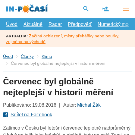
Přejít
na
hlavní
obsah
Úvod
Aktuálně
Radar
Předpověď
Numerický model
Začíná ochlazení, místy přeháňky nebo bouřky,
AKTUALITA:
zejména na východě
Úvod
Články
Klima
Červenec byl globálně nejteplejší v historii měření
Červenec byl globálně
nejteplejší v historii měření
Publikováno: 19.08.2016 | Autor:
Michal Žák
Sdílet na Facebook
Zatímco v Česku byl letošní červenec teplotně nadprůměrný