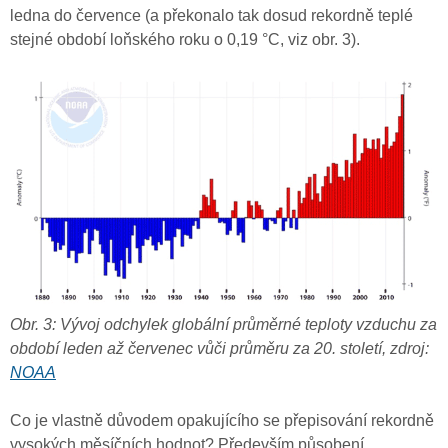
ledna do července (a překonalo tak dosud rekordně teplé
stejné období loňského roku o 0,19 °C, viz obr. 3).
Obr. 3: Vývoj odchylek globální průměrné teploty vzduchu za
období leden až červenec vůči průměru za 20. století, zdroj:
NOAA
Co je vlastně důvodem opakujícího se přepisování rekordně
vysokých měsíčních hodnot? Především působení