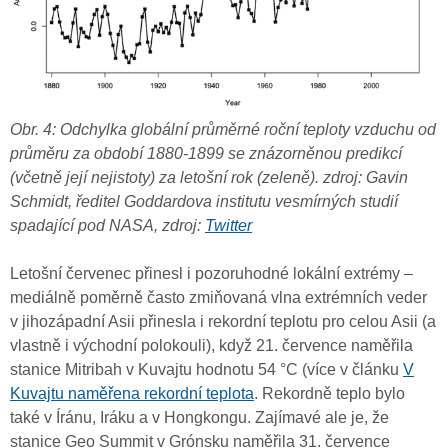
Obr. 4: Odchylka globální průměrné roční teploty vzduchu od
průměru za období 1880-1899 se znázorněnou predikcí
(včetně její nejistoty) za letošní rok (zeleně). zdroj: Gavin
Schmidt, ředitel Goddardova institutu vesmírných studií
spadající pod NASA, zdroj:
Twitter
Letošní červenec přinesl i pozoruhodné lokální extrémy –
mediálně poměrně často zmiňovaná vlna extrémních veder
v jihozápadní Asii přinesla i rekordní teplotu pro celou Asii (a
vlastně i východní polokouli), když 21. července naměřila
stanice Mitribah v Kuvajtu hodnotu 54 °C (více v článku
V
Kuvajtu naměřena rekordní teplota
. Rekordně teplo bylo
také v Íránu, Iráku a v Hongkongu. Zajímavé ale je, že
stanice Geo Summit v Grónsku naměřila 31. července