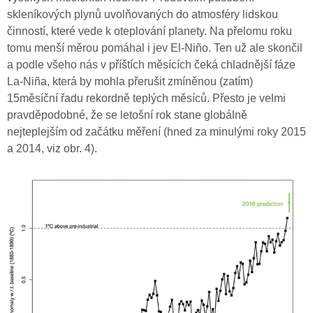
skleníkových plynů uvolňovaných do atmosféry lidskou
činností, které vede k oteplování planety. Na přelomu roku
tomu menší měrou pomáhal i jev El-Niño. Ten už ale skončil
a podle všeho nás v příštích měsících čeká chladnější fáze
La-Niña, která by mohla přerušit zmíněnou (zatím)
15měsíční řadu rekordně teplých měsíců. Přesto je velmi
pravděpodobné, že se letošní rok stane globálně
nejteplejším od začátku měření (hned za minulými roky 2015
a 2014, viz obr. 4).