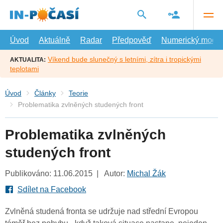
Přejít
na
hlavní
obsah
Úvod
Aktuálně
Radar
Předpověď
Numerický model
Víkend bude slunečný s letními, zítra i tropickými
AKTUALITA:
teplotami
Úvod
Články
Teorie
Problematika zvlněných studených front
Problematika zvlněných
studených front
Publikováno: 11.06.2015 | Autor:
Michal Žák
Sdílet na Facebook
Zvlněná studená fronta se udržuje nad střední Evropou