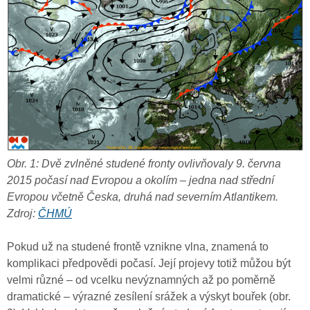
Obr. 1: Dvě zvlněné studené fronty ovlivňovaly 9. června
2015 počasí nad Evropou a okolím – jedna nad střední
Evropou včetně Česka, druhá nad severním Atlantikem.
Zdroj:
ČHMÚ
Pokud už na studené frontě vznikne vlna, znamená to
komplikaci předpovědi počasí. Její projevy totiž můžou být
velmi různé – od vcelku nevýznamných až po poměrně
dramatické – výrazné zesílení srážek a výskyt bouřek (obr.