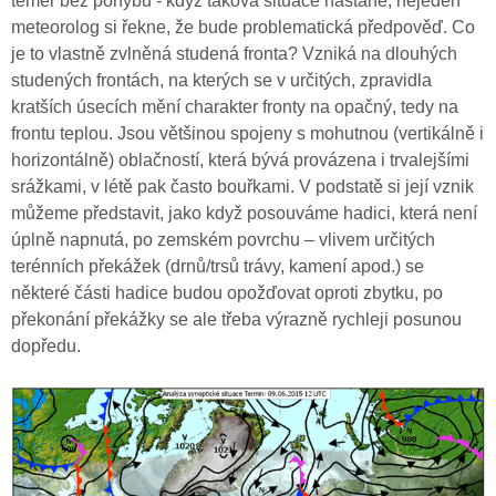
téměř bez pohybu - když taková situace nastane, nejeden
meteorolog si řekne, že bude problematická předpověď. Co
je to vlastně zvlněná studená fronta? Vzniká na dlouhých
studených frontách, na kterých se v určitých, zpravidla
kratších úsecích mění charakter fronty na opačný, tedy na
frontu teplou. Jsou většinou spojeny s mohutnou (vertikálně i
horizontálně) oblačností, která bývá provázena i trvalejšími
srážkami, v létě pak často bouřkami. V podstatě si její vznik
můžeme představit, jako když posouváme hadici, která není
úplně napnutá, po zemském povrchu – vlivem určitých
terénních překážek (drnů/trsů trávy, kamení apod.) se
některé části hadice budou opožďovat oproti zbytku, po
překonání překážky se ale třeba výrazně rychleji posunou
dopředu.