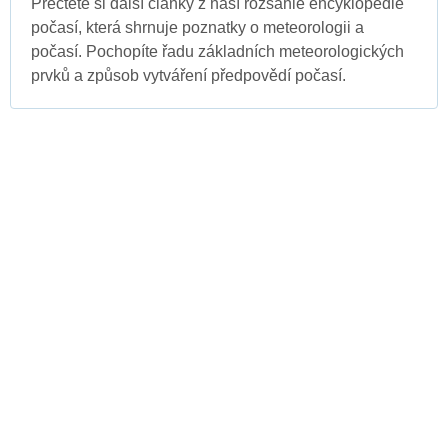
Přečtěte si další články z naší rozsáhlé encyklopedie
počasí, která shrnuje poznatky o meteorologii a
počasí. Pochopíte řadu základních meteorologických
prvků a způsob vytváření předpovědí počasí.