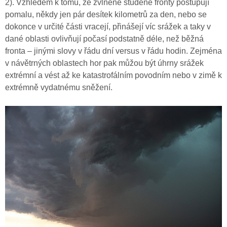
2). Vzhledem k tomu, že zvlněné studené fronty postupují
pomalu, někdy jen pár desítek kilometrů za den, nebo se
dokonce v určité části vracejí, přinášejí víc srážek a taky v
dané oblasti ovlivňují počasí podstatně déle, než běžná
fronta – jinými slovy v řádu dní versus v řádu hodin. Zejména
v návětrných oblastech hor pak můžou být úhrny srážek
extrémní a vést až ke katastrofálním povodním nebo v zimě k
extrémně vydatnému sněžení.