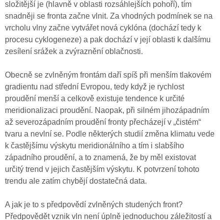
složitější je (hlavně v oblasti rozsáhlejších pohoří), tím
snadněji se fronta začne vlnit. Za vhodných podmínek se na
vrcholu vlny začne vytvářet nová cyklóna (dochází tedy k
procesu cyklogeneze) a pak dochází v její oblasti k dalšímu
zesílení srážek a zvýraznění oblačnosti.
Obecně se zvlněným frontám daří spíš při menším tlakovém
gradientu nad střední Evropou, tedy když je rychlost
proudění menší a celkově existuje tendence k určité
meridionalizaci proudění. Naopak, při silném jihozápadním
až severozápadním proudění fronty přecházejí v „čistém“
tvaru a nevlní se. Podle některých studií změna klimatu vede
k častějšímu výskytu meridionálního a tím i slabšího
západního proudění, a to znamená, že by měl existovat
určitý trend v jejich častějším výskytu. K potvrzení tohoto
trendu ale zatím chybějí dostatečná data.
A jak je to s předpovědí zvlněných studených front?
Předpovědět vznik vln není úplně jednoduchou záležitostí a