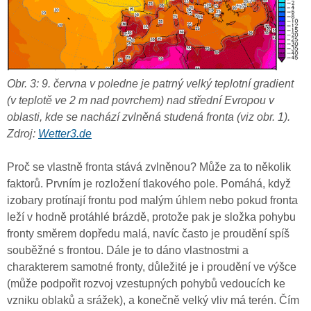
Obr. 3: 9. června v poledne je patrný velký teplotní gradient
(v teplotě ve 2 m nad povrchem) nad střední Evropou v
oblasti, kde se nachází zvlněná studená fronta (viz obr. 1).
Zdroj:
Wetter3.de
Proč se vlastně fronta stává zvlněnou? Může za to několik
faktorů. Prvním je rozložení tlakového pole. Pomáhá, když
izobary protínají frontu pod malým úhlem nebo pokud fronta
leží v hodně protáhlé brázdě, protože pak je složka pohybu
fronty směrem dopředu malá, navíc často je proudění spíš
souběžné s frontou. Dále je to dáno vlastnostmi a
charakterem samotné fronty, důležité je i proudění ve výšce
(může podpořit rozvoj vzestupných pohybů vedoucích ke
vzniku oblaků a srážek), a konečně velký vliv má terén. Čím