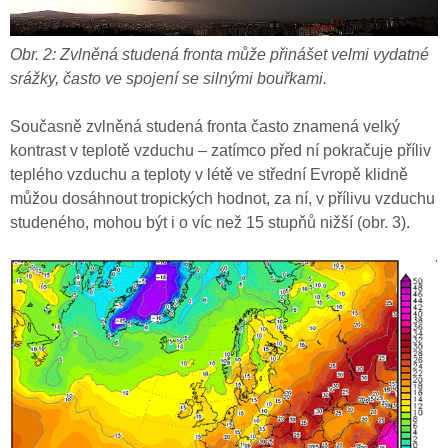
Obr. 2: Zvlněná studená fronta může přinášet velmi vydatné
srážky, často ve spojení se silnými bouřkami.
Současně zvlněná studená fronta často znamená velký
kontrast v teplotě vzduchu – zatímco před ní pokračuje příliv
teplého vzduchu a teploty v létě ve střední Evropě klidně
můžou dosáhnout tropických hodnot, za ní, v přílivu vzduchu
studeného, mohou být i o víc než 15 stupňů nižší (obr. 3).