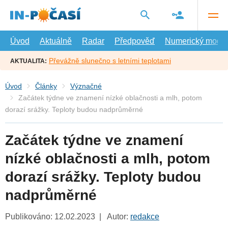
Přejít
na
hlavní
obsah
Úvod
Aktuálně
Radar
Předpověď
Numerický model
Převážně slunečno s letními teplotami
AKTUALITA:
Úvod
Články
Význačné
Začátek týdne ve znamení nízké oblačnosti a mlh, potom
dorazí srážky. Teploty budou nadprůměrné
Začátek týdne ve znamení
nízké oblačnosti a mlh, potom
dorazí srážky. Teploty budou
nadprůměrné
Publikováno: 12.02.2023 | Autor:
redakce