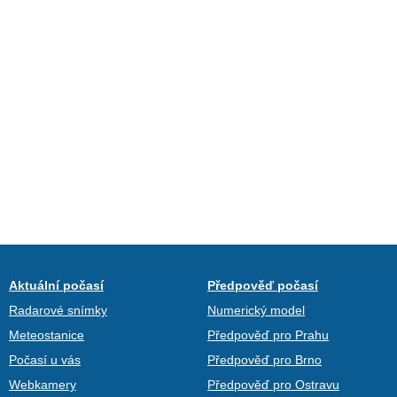
Aktuální počasí
Předpověď počasí
Radarové snímky
Numerický model
Meteostanice
Předpověď pro Prahu
Počasí u vás
Předpověď pro Brno
Webkamery
Předpověď pro Ostravu