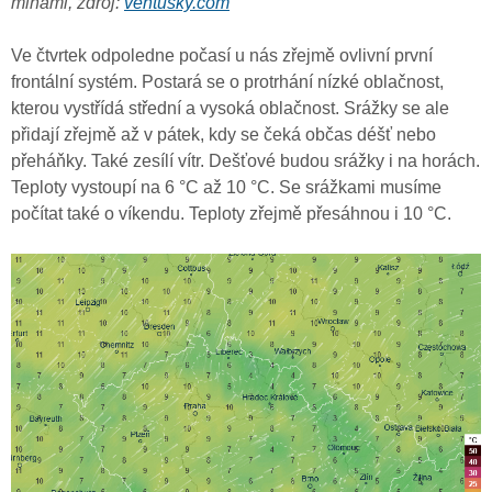
mlhami, zdroj:
ventusky.com
Ve čtvrtek odpoledne počasí u nás zřejmě ovlivní první
frontální systém. Postará se o protrhání nízké oblačnost,
kterou vystřídá střední a vysoká oblačnost. Srážky se ale
přidají zřejmě až v pátek, kdy se čeká občas déšť nebo
přeháňky. Také zesílí vítr. Dešťové budou srážky i na horách.
Teploty vystoupí na 6 °C až 10 °C. Se srážkami musíme
počítat také o víkendu. Teploty zřejmě přesáhnou i 10 °C.