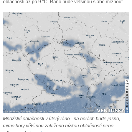
oblačnosti až po 9 °C. Ráno bude většinou slabě mrznout.
Množství oblačnosti v úterý ráno - na horách bude jasno,
mimo hory většinou zataženo nízkou oblačností nebo