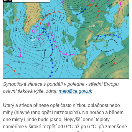
Synoptická situace v pondělí v poledne - střední Evropu
ovlivní tlaková výše, zdroj:
metoffice.gov.uk
Úterý a středa přinese opět často nízkou oblačnost nebo
mlhy (hlavně ráno opět i mrznoucími). Na horách a během
dne místy i jinde bude jasno. Nejvyšší denní teploty
naměříme v široké rozpětí od 0 °C až po 6 °C, při zmenšené