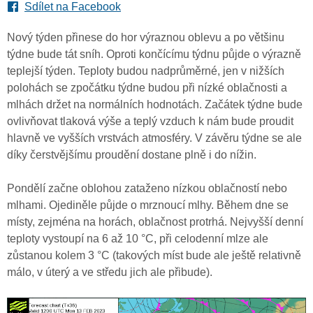
Sdílet na Facebook
Nový týden přinese do hor výraznou oblevu a po většinu
týdne bude tát sníh. Oproti končícímu týdnu půjde o výrazně
teplejší týden. Teploty budou nadprůměrné, jen v nižších
polohách se zpočátku týdne budou při nízké oblačnosti a
mlhách držet na normálních hodnotách. Začátek týdne bude
ovlivňovat tlaková výše a teplý vzduch k nám bude proudit
hlavně ve vyšších vrstvách atmosféry. V závěru týdne se ale
díky čerstvějšímu proudění dostane plně i do nížin.
Pondělí začne oblohou zataženo nízkou oblačností nebo
mlhami. Ojediněle půjde o mrznoucí mlhy. Během dne se
místy, zejména na horách, oblačnost protrhá. Nejvyšší denní
teploty vystoupí na 6 až 10 °C, při celodenní mlze ale
zůstanou kolem 3 °C (takových míst bude ale ještě relativně
málo, v úterý a ve středu jich ale přibude).